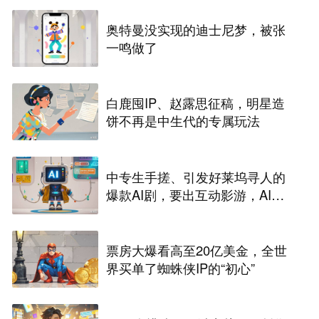
奥特曼没实现的迪士尼梦，被张
一鸣做了
白鹿囤IP、赵露思征稿，明星造
饼不再是中生代的专属玩法
中专生手搓、引发好莱坞寻人的
爆款AI剧，要出互动影游，AI剧
尽头是游戏？
票房大爆看高至20亿美金，全世
界买单了蜘蛛侠IP的“初心”