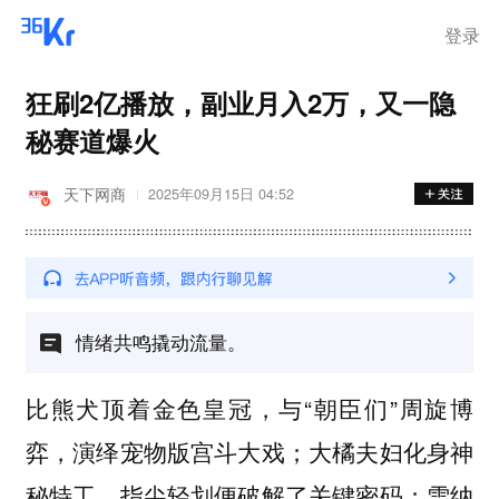
登录
狂刷2亿播放，副业月入2万，又一隐
秘赛道爆火
天下网商
2025年09月15日 04:52
情绪共鸣撬动流量。
比熊犬顶着金色皇冠，与“朝臣们”周旋博
弈，演绎宠物版宫斗大戏；大橘夫妇化身神
秘特工，指尖轻划便破解了关键密码；雪纳