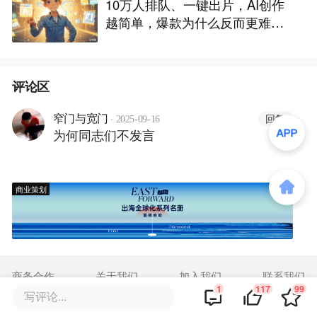
10万人排队、一键出片，AI创作
越简单，爆款为什么反而更难做
了
评论区
·
回复
窄门与宽门
2025-09-16
为何同志们不发言
商业策划
商务合作
关于我们
加入我们
联系我们
1
117
99
写评论...
城市加盟
寻求报道
我要入驻
投资者关系