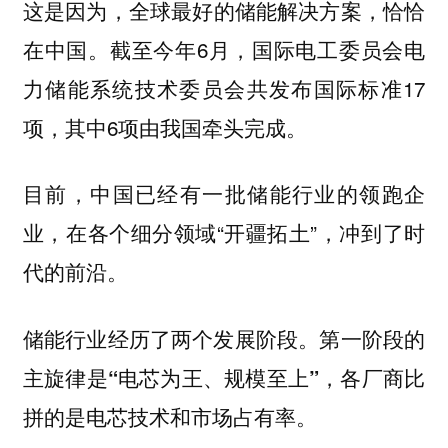
这是因为，
全球最好的储能解决方案，恰恰
截至今年6月，国际电工委员会电
在中国。
力储能系统技术委员会共发布国际标准17
项，其中6项由我国牵头完成。
目前，中国已经有一批储能行业的领跑企
业，在各个细分领域“开疆拓土”，冲到了时
代的前沿。
储能行业经历了两个发展阶段。
第一阶段的
主旋律是“电芯为王、规模至上”，各厂商比
拼的是电芯技术和市场占有率。