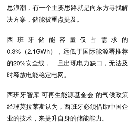
思浪潮，有一个主要思路就是向东方寻找解
决方案，储能被重点提及。
西班牙储能容量仅占需求的
0.3%（2.1GWh），远低于国际能源署推荐
的20%安全线，一旦出现电力缺口，无法及
时释放电能稳定电网。
西班牙智库“可再生能源基金会”的气候政策
经理莫拉莱斯认为，西班牙必须借助中国企
业的技术，来提升自身的储能能力。