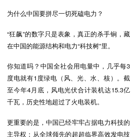
为什么中国要拼尽一切死磕电力？
“狂飙”的数字只是表象，真正的杀手锏，藏
在中国的能源结构和电力“科技树”里。
你知道吗？中国全社会用电量中，几乎每3
度电就有1度绿电（风、光、水、核）。截
至今年4月底，风电光伏合计装机达15.3亿
千瓦，历史性地超过了火电装机。
更重要的是，中国已经牢牢占据电力科技的
主导权：从全球领先的超超临界高效发电技