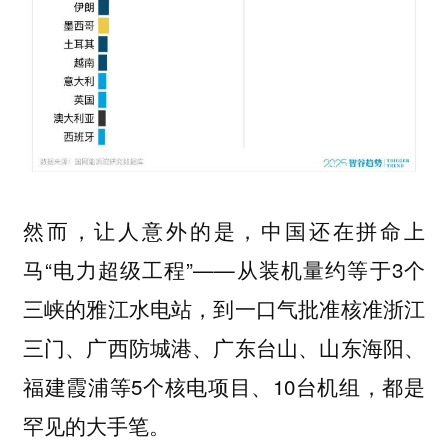
然而，让人意外的是，中国还在拼命上
马“电力超级工程”——从装机量约等于3个
三峡的雅江水电站，到一口气批准核准浙江
三门、广西防城港、广东台山、山东海阳、
福建霞浦等5个核电项目、10台机组，都是
罕见的大手笔。