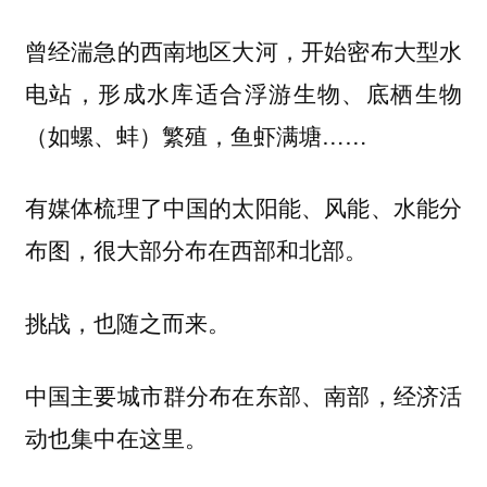
曾经湍急的西南地区大河，开始密布大型水
电站，形成水库适合浮游生物、底栖生物
（如螺、蚌）繁殖，鱼虾满塘……
有媒体梳理了中国的太阳能、风能、水能分
布图，很大部分布在西部和北部。
挑战，也随之而来。
中国主要城市群分布在东部、南部，经济活
动也集中在这里。