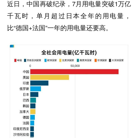
近日，中国再破纪录，7月用电量突破1万亿
千瓦时，单月超过日本全年的用电量，
比“德国+法国”一年的用电量还要高。