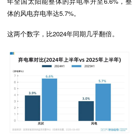
年全国太阳能整体的弃电率升至6.6%，整
体的风电弃电率达5.7%。
这两个数字，比2024年同期几乎翻倍。