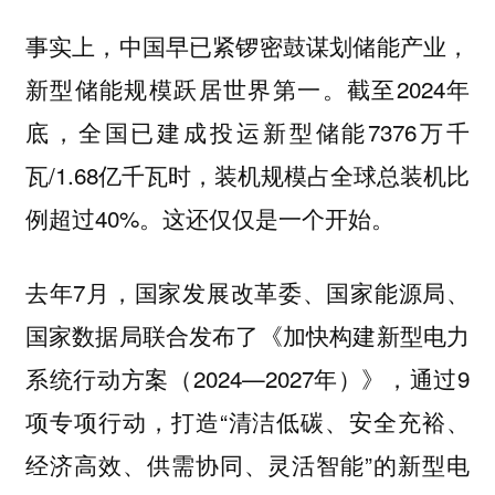
事实上，中国早已紧锣密鼓谋划储能产业，
新型储能规模跃居世界第一。截至2024年
底，全国已建成投运新型储能7376万千
瓦/1.68亿千瓦时，装机规模占全球总装机比
例超过40%。这还仅仅是一个开始。
去年7月，国家发展改革委、国家能源局、
国家数据局联合发布了《加快构建新型电力
系统行动方案（2024—2027年）》，通过9
项专项行动，打造“清洁低碳、安全充裕、
经济高效、供需协同、灵活智能”的新型电