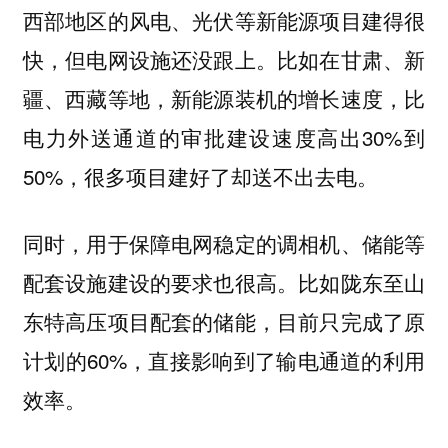
西部地区的风电、光伏等新能源项目建得很
快，但电网设施还没跟上。比如在甘肃、新
疆、西藏等地，新能源装机的增长速度，比
电力外送通道的审批建设速度高出30%到
50%，
很多项目建好了却送不出去电。
同时，用于保障电网稳定的调相机、储能等
配套设施建设的要求也很高。比如陇东至山
东特高压项目配套的储能，目前只完成了原
计划的60%，直接影响到了输电通道的利用
效率。