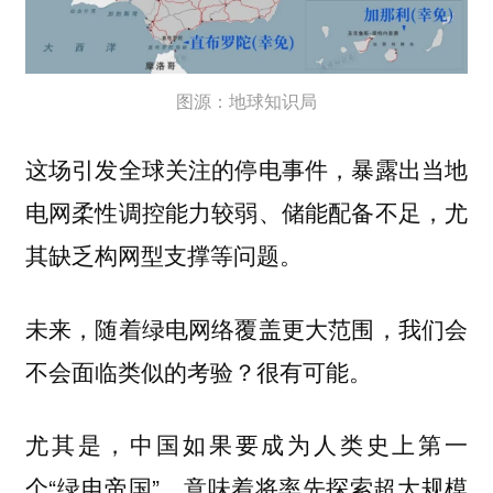
图源：地球知识局
这场引发全球关注的停电事件，
暴露出当地
电网柔性调控能力较弱、储能配备不足，尤
其缺乏构网型支撑等问题。
未来，随着绿电网络覆盖更大范围，我们会
不会面临类似的考验？很有可能。
尤其是，中国如果要成为人类史上第一
个“绿电帝国”，意味着将率先探索超大规模