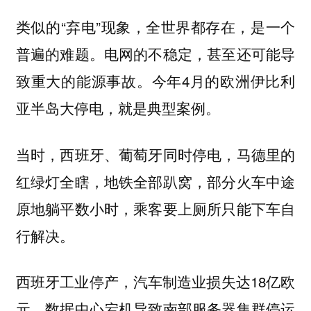
类似的“弃电”现象，全世界都存在，是一个
普遍的难题。电网的不稳定，甚至还可能导
致重大的能源事故。今年4月的欧洲伊比利
亚半岛大停电，就是典型案例。
当时，西班牙、葡萄牙同时停电，马德里的
红绿灯全瞎，地铁全部趴窝，部分火车中途
原地躺平数小时，乘客要上厕所只能下车自
行解决。
西班牙工业停产，汽车制造业损失达18亿欧
元，数据中心宕机导致南部服务器集群停运