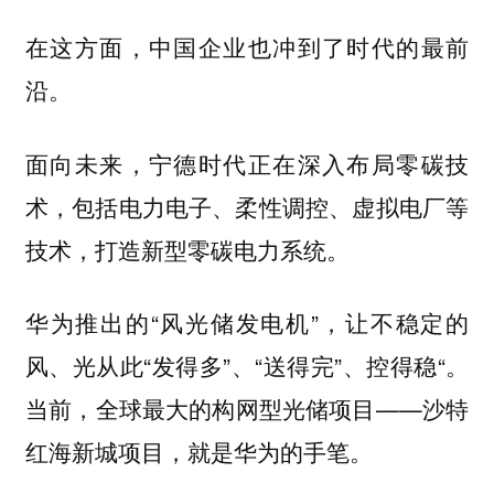
在这方面，中国企业也冲到了时代的最前
沿。
面向未来，
宁德时代正在深入布局零碳技
术，包括电力电子、柔性调控、虚拟电厂等
技术，打造新型零碳电力系统。
华为推出的“风光储发电机”，让不稳定的
风、光从此“发得多”、“送得完”、控得稳“。
当前，全球最大的构网型光储项目——沙特
红海新城项目，就是华为的手笔。