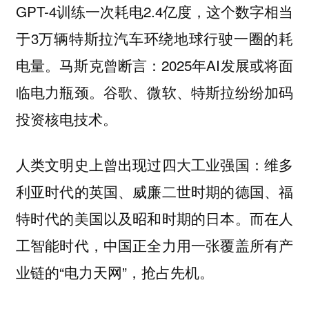
GPT-4训练一次耗电2.4亿度，这个数字相当
于3万辆特斯拉汽车环绕地球行驶一圈的耗
电量。马斯克曾断言：2025年AI发展或将面
临电力瓶颈。谷歌、微软、特斯拉纷纷加码
投资核电技术。
人类文明史上曾出现过四大工业强国：维多
利亚时代的英国、威廉二世时期的德国、福
特时代的美国以及昭和时期的日本。而在人
工智能时代，中国正全力用一张覆盖所有产
业链的“电力天网”，抢占先机。