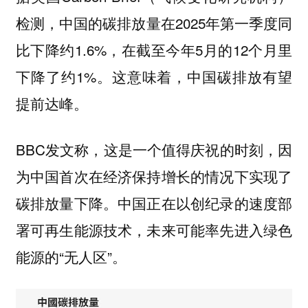
检测，中国的碳排放量在2025年第一季度同
比下降约1.6%，在截至今年5月的12个月里
下降了约1%。这意味着，中国碳排放有望
提前达峰。
BBC发文称，这是一个值得庆祝的时刻，因
为中国首次在经济保持增长的情况下实现了
碳排放量下降。中国正在以创纪录的速度部
署可再生能源技术，未来可能率先进入绿色
能源的“无人区”。