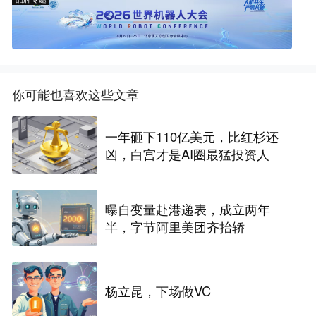
你可能也喜欢这些文章
一年砸下110亿美元，比红杉还
凶，白宫才是AI圈最猛投资人
曝自变量赴港递表，成立两年
半，字节阿里美团齐抬轿
杨立昆，下场做VC