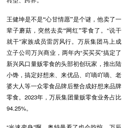
王健坤是不是“心甘情愿”是个谜，他卖了一
“说干
辈子蘑菇，突然去卖“网红”零食了。
就干”家族成员雷厉风行。万辰集团马上成
立子公司万兴商业，两年内“买买买”搞定了
新兴风口量贩零食的头部初创玩家，推出陆
小馋，搞定好想来、来优品、吖嘀吖嘀、老
婆大人等一众零食品牌后整合成好想来品牌
零食。2023年，万辰集团量贩零食业务占比
94.25%。
“光速变身”啊，奥特曼看了也会吃惊。万辰