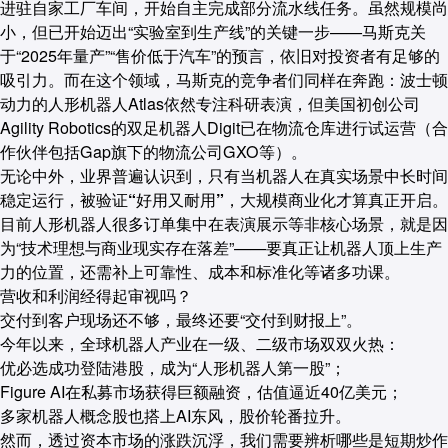
进驻自家工厂车间，开始自主完成部分流水线任务。虽然规模尚
小，但已开始迈出“实验室到生产线”的关键一步——马斯克关
于“2025年量产”“售价低于汽车”的预言，依旧对投资者有足够的
吸引力。而在这个领域，马斯克的竞争者们同样在奔跑：波士顿
动力的人形机器人Atlas依然专注科研表演，但美国初创公司
Agility Robotics的双足机器人Digit已在物流仓库进行试运营（合
作伙伴包括Gap旗下的物流公司GXO等）。
无论中外，业界普遍认识到，
只有当机器人在真实场景中长时间
稳定运行，被验证“好用又耐用”，大规模商业化才算真正开启。
目前人形机器人很多订单集中在表演展示等非核心场景，就是因
为“技术理想与商业现实存在落差”——要真正让机器人顶上生产
力的位置，还需补上可靠性、成本和标准化等诸多功课。
营收和利润经得起审视吗？
交付到客户现场还不够，最终还要“交付到财报上”
。
今年以来，全球机器人产业在一级、二级市场双双火热：
优必选成功登陆港股，成为“人形机器人第一股”；
Figure AI在私募市场获得巨额融资，估值逼近40亿美元；
多家机器人概念股也搭上AI东风，股价轮番拉升。
然而，透过资本市场的涨跌沉浮，我们需要辨析哪些是短期炒作