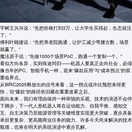
宇树王兴兴说：“先把价格打到3万，让大学生买得起，生态就活
了。”
傅利叶顾捷说：“先把养老院跑通，让护工减少弯腰次数，场景
就赢了。”
魔法原子说：“先做1000个场景PoC，跑通一个复制一个。”
看似方向各异，实则殊途同归——机器人要真正走向社会，必须
像当年的PC、智能手机一样，迎来“爆款应用”与“成本拐点”的双
重临界点。
从WRC2025释放出的信号来看，这一拐点或许比预想来得更
快，但“爆款”的路径依旧藏在重重迷雾之后。
面向未来，我们有理由保持一种审慎的乐观。技术的演进不会停
下脚步，下一代人形机器人将在运动能力、自我平衡、感知交
互、自主决策乃至能源管理等关键维度实现更大突破，逐步具备
承担更复杂、更高频商业任务的能力。许多今天尚未解决的技术
瓶颈，也将在明天的系统演进中逐步瓦解。