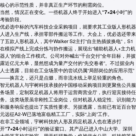
核心的示范性质，并非真正生产环节的刚需岗位。
当然，情况正在变化。
一些机器人终于开始进入“7×24小时”的
考验阶段。
优必选中标的汽车科技企业采购项目，就要求其工业版人形机器
人进入生产线，承担零部件搬运等工作。大会上，优必选还带来
了五款人形机器人，其中Walker S2主打“自主热插拔换电”，S1
在模拟产线上完成分拣与协作搬运，展现出“辅助机器人+主力机
器人”的组合工作模式。公司对外喊出“千台交付”全年目标，并披
露近亿元大单，显然想成为量产交付的“先交卷者”。不过据业内
人士透露，目前在工业场景中的尝试仍属“局部岗位的应用示范”
——换言之，还
只是点缀，而非流水线上举足轻重的角色。
智元机器人与宇树科技承接的中国移动采购项目则更聚焦公共服
务场景，定制双足机器人将用于运营商营业厅，执行迎宾接待任
务。这类场景虽非刚性工业岗位，但对机器人稳定性、识别能力
和服务响应也提出了实质性要求。另据透露，当前已有近百台智
元远征A2-W已落地富临精工工厂，实际“上岗”工作。
在非工业领域，
宇树科技的人形及四足机器人也在逐步打
开“7×24小时运行”的验证窗口。
其产品已进入中山大学、深圳
大学等高校实验室，用于科研教学；也被供水公司、科技馆等单