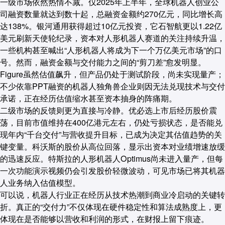
一级市场依然热情不减。仅2025年上半年，全球机器人创业公
司融资数量就达到数十起，总融资金额约270亿元，同比增长高
达138%。银河通用获得超过10亿元投资，它石智航更以1.22亿
美元刷新天使轮纪录，资本对人形机器人赛道的关注持续升温，
一些机构甚至喊出“人形机器人将成为下一个万亿美元市场”的口
号。然而，融资金额与交付能力之间的“剪刀差”愈发明显。
Figure虽然估值飙升，但产品仍处于测试阶段，尚未实现量产；
不少依靠PPT融资的机器人独角兽企业则因无法兑现技术与交付
承诺，正在经历估值缩水甚至资本抽身的阵痛期。
二级市场的反馈则更为直接与冷静。优必选上市后经历股价震
荡，目前市值维持在400亿港元左右，仍处亏损状态，是否能兑
现年内“千台交付”与营收提升目标，已成为决定其估值趋势的关
键变量。科沃斯的股价从高位回落，显示出资本对业绩增速放缓
的迅速反应。特斯拉的人形机器人Optimus尚未进入量产，但每
一次功能演示视频仍会引发股价轻微波动，可见市场已将其机器
人业务纳入估值模型。
可以说，机器人行业正在经历从技术热潮到商业冷启动的关键转
折。真正的“交付力”不仅体现在硬件稳定性和算法成熟度上，更
体现在
是否能够以营收和利润的形式，在财报上留下痕迹
。