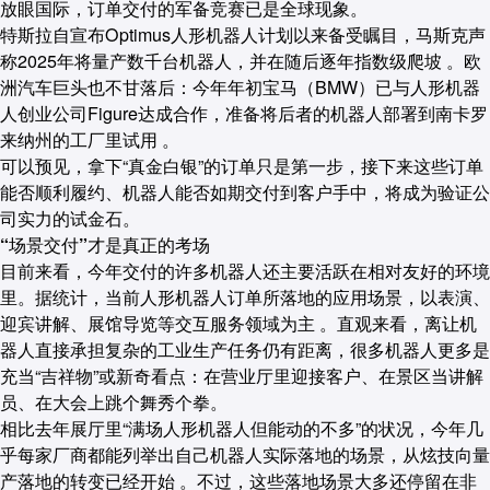
放眼国际，
订单交付的军备竞赛已是全球现象。
特斯拉自宣布Optimus人形机器人计划以来备受瞩目，马斯克声
称2025年将量产数千台机器人，并在随后逐年指数级爬坡 。欧
洲汽车巨头也不甘落后：今年年初宝马（BMW）已与人形机器
人创业公司Figure达成合作，准备将后者的机器人部署到南卡罗
来纳州的工厂里试用 。
可以预见，拿下“真金白银”的订单只是第一步，接下来这些订单
能否顺利履约、机器人能否如期交付到客户手中，将成为验证公
司实力的试金石。
“场景交付”才是真正的考场
目前来看，今年交付的许多机器人还主要活跃在相对友好的环境
里。
据统计，当前人形机器人订单所落地的应用场景，以表演、
迎宾讲解、展馆导览等交互服务领域为主 。直观来看，离让机
器人直接承担复杂的工业生产任务仍有距离，很多机器人更多是
充当“吉祥物”或新奇看点：在营业厅里迎接客户、在景区当讲解
员、在大会上跳个舞秀个拳。
相比去年展厅里“满场人形机器人但能动的不多”的状况，今年几
乎每家厂商都能列举出自己机器人实际落地的场景，从炫技向量
产落地的转变已经开始 。不过，这些落地场景大多还停留在非