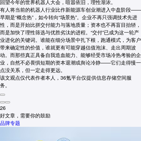
回望今年的世界机器人大会，喧嚣依旧，理性渐浓。
有人将当前的机器人行业比作新能源车创业潮进入中盘阶段——
早期是“概念热”，如今转向“场景热”。企业不再只强调技术先进
性，而是开始比拼交付能力与落地质量；资本也不再盲目抬轿，
而是加快了理性筛选与优胜劣汰的进程。“交付”已成为这一轮产
业进化的关键词。谁能在细分场景中扎下根，跑通模式，为客户
带来确定性的价值，谁就更有可能穿越估值泡沫、走出周期波
动。而那些真正具备自我造血能力、能够经受市场冷热考验的企
业，自然不必畏惧短期的资本退潮或舆论冷静——它们走得慢一
点没关系，但一定走得更远。
该文观点仅代表作者本人，36氪平台仅提供信息存储空间服
务。
26
好文章，需要你的鼓励
品牌专题