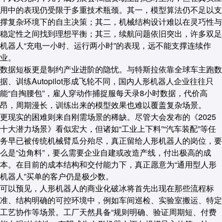
用中的表现仍受限于多重技术瓶颈。其一，模型算法仍不足以支
撑复杂环境下的自主决策；其二，机械结构设计难以在灵巧性与
稳定性之间找到理想平衡；其三，续航问题依旧突出，许多双足
机器人“充电一小时、运行两小时”的表现，远不能支撑连续作
业。
数据短板更是制约产业进阶的隐忧。
与特斯拉依靠全球车主跑数
据、训练Autopilot形成飞轮不同，国内人形机器人企业往往只
能“自掏腰包”，雇人穿动作捕捉服每天录8小时数据，代价高
昂，周期漫长，训练出来的模型效果也难以覆盖复杂场景。
更现实的困难则来自
刚需场景的稀缺
。尽管大会发布的《2025
十大潜力场景》看似宏大，但诸如“工业上下料”“汽车装配”等任
务早已被传统机械臂瓜分殆尽，真正留给人形机器人的岗位，要
么是“边角料”，要么需要企业自建或改造产线，付出极高的成
本。在目前的成本结构和交付能力下，真正愿意为“通用型人形
机器人”买单的客户仍是极少数。
可以预见，
人形机器人的商业化破冰将首先出现在那些流程标
准、结构明确的可控环境中
，例如车间巡检、实验室搬运、特定
工艺协作等场景。工厂天然具备“规则明确、验证周期短、付费