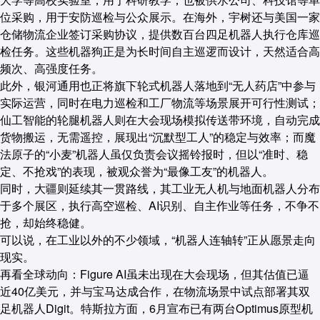
位采购，用于安防巡检与公众展示。在海外，宇树还与美国一家
仓储物流企业签订采购协议，提供数百台四足机器人执行仓库巡
检任务。这些机器狗正是为长时间自主巡逻而设计，天然适合高
频次、高强度任务。
此外，银河通用也正将旗下轮式机器人落地到“无人药店”中参与
实际运营，同时在电力巡检和工厂物流等场景展开可行性测试；
仙工智能的轮腿机器人则在大会现场模拟传送带环境，自动完成
货物搬运，无需遥控，展现出“沉默型工人”的稳定与效率；而魔
法原子的“小麦”机器人虽仅负责会议摇铃报时，但以“准时、稳
定、不抢戏”的表现，被观众誉为“最像工友”的机器人。
同时，大疆则延续其一贯路线，其工业无人机与地面机器人分布
于多个展区，执行高空巡检、AI识别、自主作业等任务，不争不
抢，却始终稳健。
可以说，在工业以外的不少领域，“机器人连轴转”正从愿景走向
现实。
再看全球动向
：Figure AI虽未出现在大会现场，但其估值已逼
近40亿美元，并与宝马达成合作，在物流场景中试点部署其双
足机器人Digit。特斯拉方面，6月宣布已有两台Optimus原型机