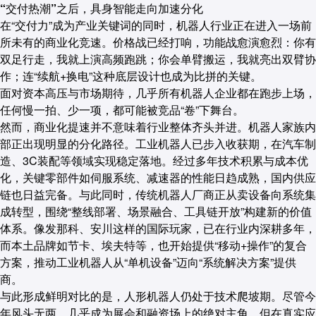
“交付热潮”之后，具身智能走向加速分化
在“交付力”成为产业关键词的同时，机器人行业正在进入一场前
所未有的
商业化竞速
。价格战已经打响，功能战愈演愈烈：你有
双足行走，我就上演高频跑跳；你会单臂搬运，我就亮出双臂协
作；连“续航+换电”这种底层设计也成为比拼的关键。
面对资本高压与市场期待，几乎所有机器人企业都在跑步上场，
任何慢一拍、少一项，都可能被竞品“卷”下舞台。
然而，商业化提速并不意味着行业整体齐头并进。机器人家族内
部正出现明显的分化路径。
工业机器人已步入收获期
，在汽车制
造、3C装配等领域实现稳定落地。经过多年技术积累与成本优
化，关键零部件如伺服系统、减速器的性能日趋成熟，国内供应
链也日益完备。与此同时，传统机器人厂商正从卖设备向系统集
成转型，围绕“整线部署、场景融合、工具链开放”构建新的价值
体系。像发那科、安川这样的国际玩家，已在行业内深耕多年，
而本土品牌如节卡、埃夫特等，也开始提供“移动+操作”的复合
方案，推动工业机器人从“单机设备”迈向“系统解决方案”提供
商。
与此形成鲜明对比的是，
人形机器人仍处于技术爬坡期
。尽管今
年风头无两，几乎成为展会和融资场上的绝对主角，但在真实应