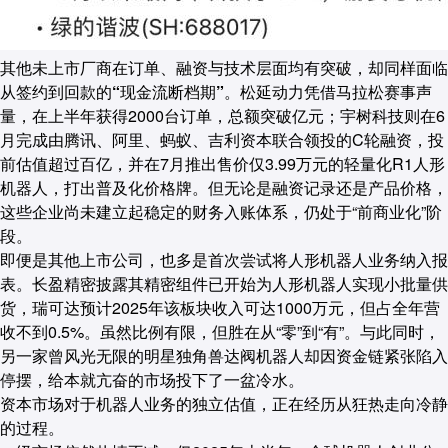
其他未上市厂商在订单、融资与技术层面均有突破，却同样面临
从签约到回款的“现金流断档期”。
松延动力凭借马拉松赛事声
量，在上半年获得2000台订单，总额突破亿元；宇树科技则在6
月完成由腾讯、阿里、蚂蚁、吉利资本联合领投的C轮融资，投
前估值超过百亿，并在7月推出售价仅3.99万元的轻量化R1人形
机器人，打出普及化价格牌。但无论是融资记录还是产品价格，
这些企业尚未建立起稳定的财务入账体系，仍处于“前商业化”阶
段。
即便是其他上市公司，也多是首次尝试将人形机器人业务纳入报
表。长盈精密披露其精密组件已开始为人形机器人实现小批量供
货，瑞可达预计2025年该板块收入可达1000万元，但占全年营
收不到0.5%。虽然比例有限，但胜在从“零”到“有”。与此同时，
另一家曾风光无限的明星独角兽达阀机器人却因资金链紧张陷入
停摆，给本就亢奋的市场投下了一盆冷水。
资本市场对于机器人业务的独立估值，正在经历从狂热走向冷静
的过程。