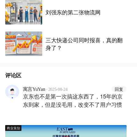
刘强东的第二张物流网
三大快递公司同时报喜，真的翻
身了？
评论区
·
回复
寓言YuYan
2025-08-24
京东也不是第一次搞这东西了，15年的京
东到家，但是没毛用，改变不了用户习惯
商业策划