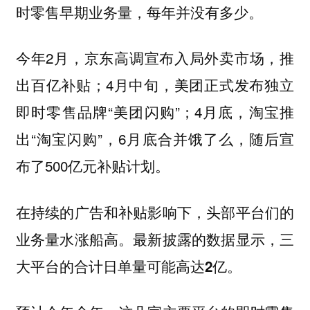
时零售早期业务量，每年并没有多少。
今年2月，京东高调宣布入局外卖市场，推
出百亿补贴；4月中旬，美团正式发布独立
即时零售品牌“美团闪购”；4月底，淘宝推
出“淘宝闪购”，6月底合并饿了么，随后宣
布了500亿元补贴计划。
在持续的广告和补贴影响下，头部平台们的
业务量水涨船高。最新披露的数据显示，
三
大平台的合计日单量可能高达2亿。