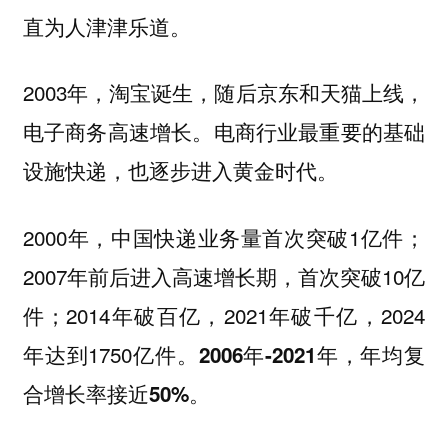
直为人津津乐道。
2003年，淘宝诞生，随后京东和天猫上线，
电子商务高速增长。
电商行业最重要的基础
设施快递，也逐步进入黄金时代。
2000年，中国快递业务量首次突破1亿件；
2007年前后进入高速增长期，首次突破10亿
件；2014年破百亿，2021年破千亿，2024
年达到1750亿件。
2006年-2021年，年均复
合增长率接近50%。