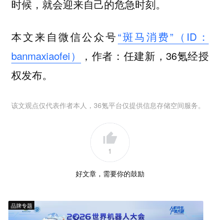
时候，就会迎来自己的危急时刻。
本文来自微信公众号
“斑马消费”（ID：
banmaxiaofei）
，作者：任建新，36氪经授
权发布。
该文观点仅代表作者本人，36氪平台仅提供信息存储空间服务。
1
好文章，需要你的鼓励
品牌专题