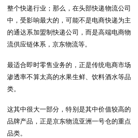
整个快递行业；那么，在头部快递物流公司
中，受影响最大的，可能不是电商快递为主
的通达系加盟制快递公司，而是高端电商物
流供应链体系，京东物流等。
最适合即时零售业务的，正是传统电商市场
渗透率不算太高的水果生鲜、饮料酒水等品
类。
这其中很大一部分，特别是其中价值较高的
品牌产品，正是京东物流亚洲一号仓的重点
品类。