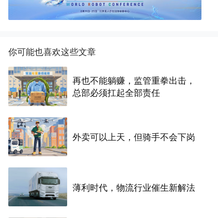
你可能也喜欢这些文章
再也不能躺赚，监管重拳出击，
总部必须扛起全部责任
外卖可以上天，但骑手不会下岗
薄利时代，物流行业催生新解法