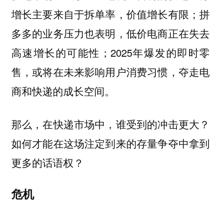
增长主要来自于拆单率，价值增长有限；拼
多多的业务压力也表明，低价电商正在失去
高速增长的可能性；2025年爆发的即时零
售，或将在未来影响用户消费习惯，
夺走电
商和快递的成长空间。
那么，在快递市场中，谁受到的冲击更大？
如何才能在这场注定到来的存量争夺中拿到
更多的话语权？
危机