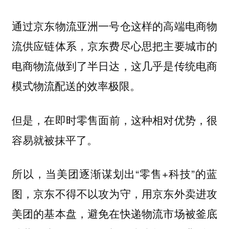
通过京东物流亚洲一号仓这样的高端电商物
流供应链体系，京东费尽心思把主要城市的
电商物流做到了半日达，这几乎是传统电商
模式物流配送的效率极限。
但是，
在即时零售面前，这种相对优势，很
容易就被抹平了。
所以，当美团逐渐谋划出“零售+科技”的蓝
图，京东不得不以攻为守，用京东外卖进攻
美团的基本盘，避免在快递物流市场被釜底