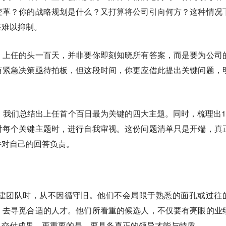
变革？你的战略规划是什么？又打算将公司引向何方？这种情况
在难以抑制。
，
上任的头一百天，并非要你即刻知晓所有答案，而是要为公司
有紧急决策亟待拍板，但这段时间，你更应借此提出关键问题，
，我们总结出上任首个百日最为关键的四大主题。同时，梳理出1
对每个关键主题时，进行自我审视。这份问题清单只是开端，真
并对自己的回答负责。
搭建团队时，从不因循守旧。
他们不会局限于熟悉的面孔或过往
，去寻觅合适的人才。
他们所看重的候选人，不仅要有亮眼的业
目交付成果，更重要的是，要具备真正的领导才能与特质。