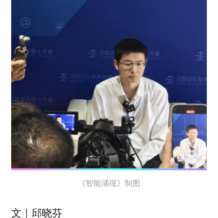
《智能涌现》制图
文｜邱晓芬