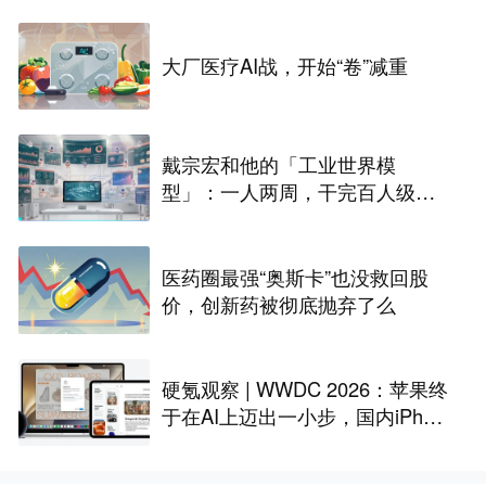
大厂医疗AI战，开始“卷”减重
戴宗宏和他的「工业世界模
型」：一人两周，干完百人级定
制化“累活”
医药圈最强“奥斯卡”也没救回股
价，创新药被彻底抛弃了么
硬氪观察 | WWDC 2026：苹果终
于在AI上迈出一小步，国内iPhon
e还是用不上