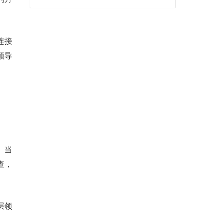
连接
领导
。当
查，
层领