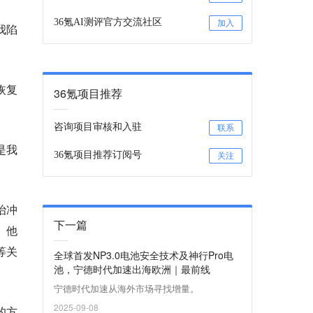
36氪AI测评官方交流社区
加入
我陷
恢复
36氪项目推荐
咨询项目审核和入驻
联系
是我
36氪项目推荐订阅号
关注
治冲
下一篇
。他
等关
全球首发NP3.0电池安全技术及神行Pro电
池，宁德时代加速出海欧洲｜最前线
宁德时代加速从海外市场寻找增量。
2025-09-08
的方