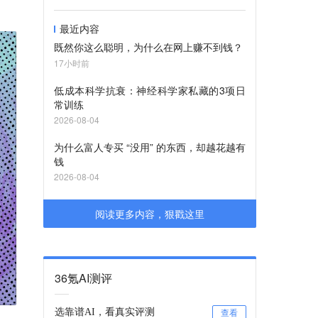
最近内容
既然你这么聪明，为什么在网上赚不到钱？
17小时前
低成本科学抗衰：神经科学家私藏的3项日
常训练
2026-08-04
为什么富人专买 “没用” 的东西，却越花越有
钱
2026-08-04
阅读更多内容，狠戳这里
36氪AI测评
选靠谱AI，看真实评测
查看