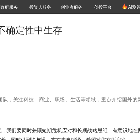
创投发布
项目推荐
核心服务
LP源计划
政府服务
投资人服务
创业者服务
创投平台
AI测
36氪Pro
VClub
VClub投资机构库
创投氪堂
城市之窗
投资机构职位推介
企业入驻
投资人认证
不确定性中生存
译团队，关注科技、商业、职场、生活等领域，重点介绍国外的
代，我们要同时兼顾短期危机应对和长期战略思维，有意识地在
成长，同时做到快与慢。本文来自编译，希望对您有所启发。