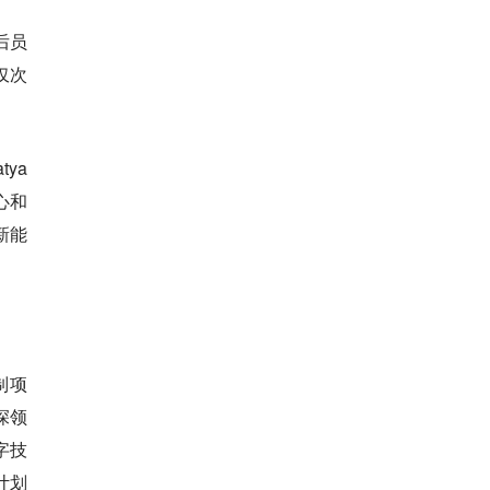
后员
仅次
ya
心和
新能
制项
深领
字技
计划