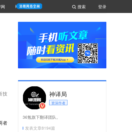
评网
搜索
登录
神译局
新技
资深作者
36氪旗下翻译团队。
两者
发表文章
8194
篇