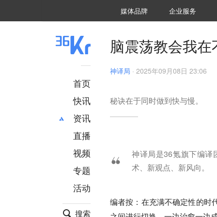
36氪Auto
数字时氪
企业号
未来消费
智能涌现
未来城市
启动Power on
媒体品牌
企业服务
企服点评
36氪出海
36氪研究院
潮生TIDE
36氪企服点评
36Kr研究院
36氪财经
职场bonus
36碳
后浪研究所
36Kr创新咨询
暗涌Waves
硬氪
氪睿研究院
脑震荡教会我在
神译局
·
2025年09月08日 23:06
首页
快讯
秘诀在于同时做到快与慢。
资讯
直播
最新
推荐
创投
财经
视频
神译局是36氪旗下编
汽车
AI
术、新观点、新风向。
专题
科技
项目推荐
活动
专精特新
安徽
编者按：在充满不确定性的时
搜索
之间进行切换，一边治愈一边