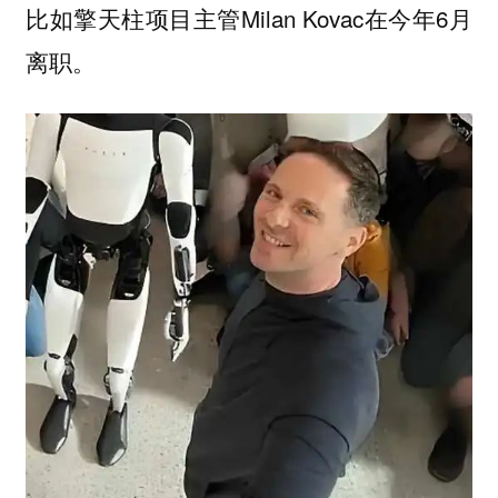
比如擎天柱项目主管Milan Kovac在今年6月
离职。