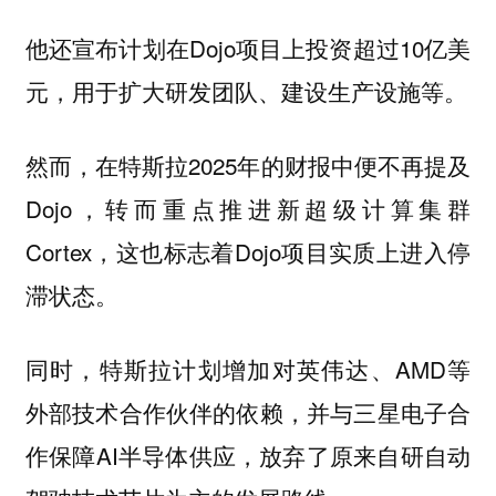
他还宣布计划在Dojo项目上投资超过10亿美
元，用于扩大研发团队、建设生产设施等。
然而，在特斯拉2025年的财报中便不再提及
Dojo，转而重点推进新超级计算集群
Cortex，这也标志着Dojo项目实质上进入停
滞状态。
同时，特斯拉计划增加对英伟达、AMD等
外部技术合作伙伴的依赖，并与三星电子合
作保障AI半导体供应，放弃了原来自研自动