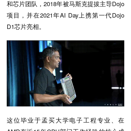
和芯片团队，2018年被马斯克提拔主导Dojo
项目，并在2021年AI Day上携第一代Dojo
D1芯片亮相。
这位毕业于孟买大学电子工程专业、在