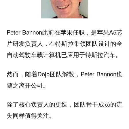
Peter Bannon此前在苹果任职，是苹果A5芯
片研发负责人，在特斯拉带领团队设计的全
自动驾驶车载计算机已应用于特斯拉汽车。
然而，随着Dojo团队解散，Peter Bannon也
随之离开公司。
除了核心负责人的更迭，团队骨干成员的流
失同样值得关注。