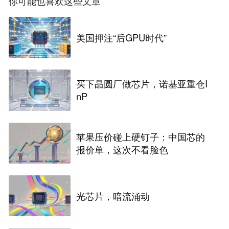
你可能也喜欢这些文章
美国押注“后GPU时代”
买下晶圆厂做芯片，诺基亚重仓I
nP
苹果压价碰上硬钉子：中国芯的
报价单，这次不看脸色
光芯片，暗流涌动