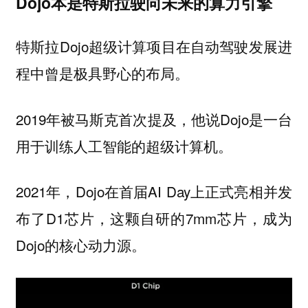
Dojo本是特斯拉驶向未来的算力引擎
特斯拉Dojo超级计算项目在自动驾驶发展进
程中曾是极具野心的布局。
2019年被马斯克首次提及，他说Dojo是一台
用于训练人工智能的超级计算机。
2021年，Dojo在首届AI Day上正式亮相并发
布了D1芯片，这颗自研的7mm芯片，成为
Dojo的核心动力源。