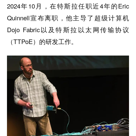
2024年10月，在特斯拉任职近4年的Eric
Quinnell宣布离职，他主导了超级计算机
Dojo Fabric以及特斯拉以太网传输协议
（TTPoE）的研发工作。