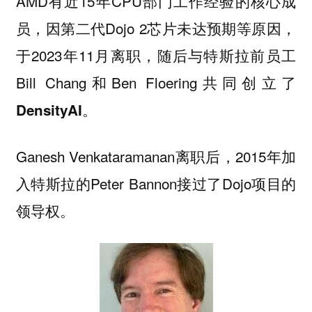
AMD有近15年CPU部门工作经验的核心成
员，因第二代Dojo 2芯片未达预期等原因，
于2023年11月离职，随后与特斯拉前员工
Bill Chang和Ben Floering共同创立了
。
DensityAI
Ganesh Venkataramanan离职后，2015年加
入特斯拉的Peter Bannon接过了Dojo项目的
领导权。