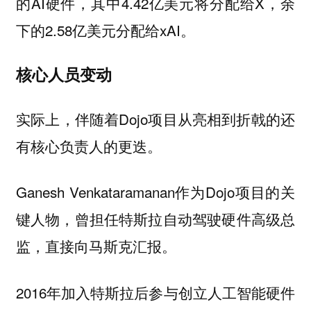
的AI硬件，其中4.42亿美元将分配给X，余
下的2.58亿美元分配给xAI。
核心人员变动
实际上，伴随着Dojo项目从亮相到折戟的还
有核心负责人的更迭。
Ganesh Venkataramanan作为Dojo项目的关
键人物，曾担任特斯拉自动驾驶硬件高级总
监，直接向马斯克汇报。
2016年加入特斯拉后参与创立人工智能硬件