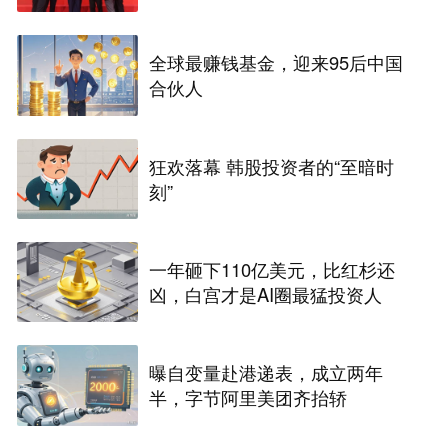
全球最赚钱基金，迎来95后中国
合伙人
狂欢落幕 韩股投资者的“至暗时
刻”
一年砸下110亿美元，比红杉还
凶，白宫才是AI圈最猛投资人
曝自变量赴港递表，成立两年
半，字节阿里美团齐抬轿