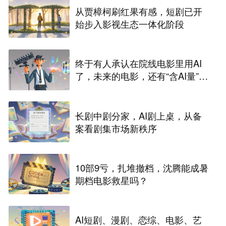
从贾樟柯刷红果有感，短剧已开
始步入影视生态一体化阶段
终于有人承认在院线电影里用AI
了，未来的电影，还有“含AI量”为
零的可能吗？
长剧中剧分家，AI剧上桌，从备
案看剧集市场新秩序
10部9亏，扎堆撤档，沈腾能成暑
期档电影救星吗？
AI短剧、漫剧、恋综、电影、艺