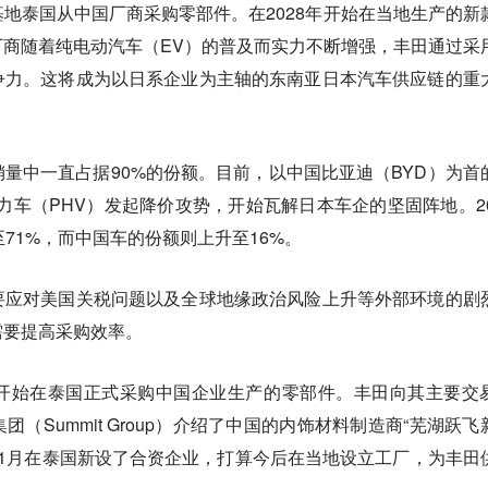
地泰国从中国厂商采购零部件。在2028年开始在当地生产的新
商随着纯电动汽车（EV）的普及而实力不断增强，丰田通过采
争力。这将成为以日系企业为主轴的东南亚日本汽车供应链的重
量中一直占据90%的份额。目前，以中国比亚迪（BYD）为首
力车（PHV）发起降价攻势，开始瓦解日本车企的坚固阵地。20
71%，而中国车的份额则上升至16%。
要应对美国关税问题以及全球地缘政治风险上升等外部环境的剧
需要提高采购效率。
开始在泰国正式采购中国企业生产的零部件。丰田向其主要交
（Summit Group）介绍了中国的内饰材料制造商“芜湖跃飞
5年1月在泰国新设了合资企业，打算今后在当地设立工厂，为丰田