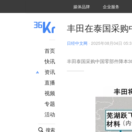
36氪Auto
数字时氪
企业号
未来消费
智能涌现
未来城市
启动Power on
媒体品牌
企业服务
企服点评
36氪出海
36氪研究院
潮生TIDE
36氪企服点评
36Kr研究院
36氪财经
职场bonus
36碳
后浪研究所
36Kr创新咨询
暗涌Waves
硬氪
氪睿研究院
丰田在泰国采购
日经中文网
·
2025年08月04日 05:3
首页
快讯
丰田泰国采购中国零部件降本3
资讯
直播
最新
推荐
创投
财经
视频
汽车
AI
专题
科技
项目推荐
活动
专精特新
安徽
搜索