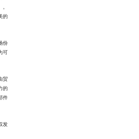
）。
美的
场份
为可
由贸
力的
部件
权发