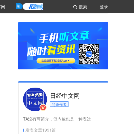
评网
搜索
登录
日经中文网
特邀作者
TA没有写简介，但内敛也是一种表达
发表文章
1991
篇