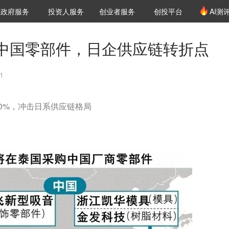
创投发布
项目推荐
核心服务
LP源计划
政府服务
投资人服务
创业者服务
创投平台
AI测
36氪Pro
VClub
VClub投资机构库
创投氪堂
城市之窗
投资机构职位推介
企业入驻
投资人认证
中国零部件，日企供应链转折点
1
0%，冲击日系供应链格局