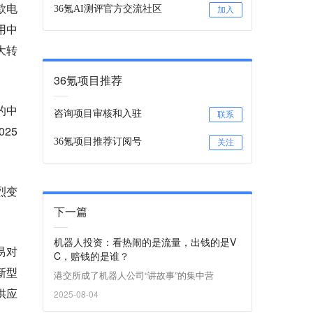
款电
36氪AI测评官方交流社区
加入
用中
大转
36氪项目推荐
的中
咨询项目审核和入驻
联系
25
36氪项目推荐订阅号
关注
烈变
下一篇
机器人投资：看热闹的是流量，出钱的是V
易对
C，赔钱的是谁？
新型
港交所成了机器人公司“讲故事”的集中营
供应
2025-08-04