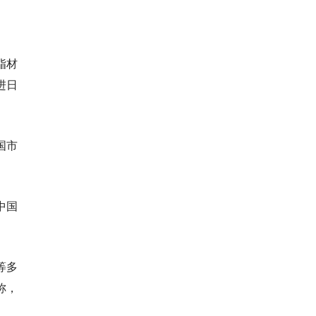
脂材
进日
国市
中国
等多
士称，