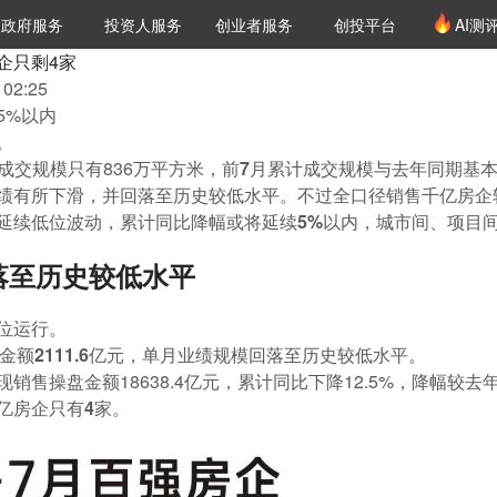
创投发布
项目推荐
核心服务
LP源计划
政府服务
投资人服务
创业者服务
创投平台
AI测
36氪Pro
VClub
VClub投资机构库
创投氪堂
城市之窗
投资机构职位推介
企业入驻
投资人认证
企只剩4家
02:25
5%以内
。
房成交规模只有836万平方米，
前7月累计成交规模与去年同期基
业绩有所下滑，并回落至历史较低水平。
不过全口径销售千亿房企
延续低位波动，
累计同比降幅或将延续5%以内
，城市间、项目
落至历史较低水平
位运行。
盘金额2111.6亿元，单月业绩规模回落至历史较低水平。
销售操盘金额18638.4亿元，累计同比下降12.5%，降幅较去
亿房企只有4家。