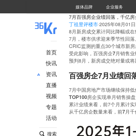
36氪Auto
数字时氪
企业号
未来消费
智能涌现
未来城市
启动Power on
媒体品牌
企业服务
企服点评
36氪出海
36氪研究院
潮生TIDE
36氪企服点评
36Kr研究院
36氪财经
职场bonus
36碳
后浪研究所
36Kr创新咨询
暗涌Waves
硬氪
氪睿研究院
7月百强房企业绩回落，千亿房
丁祖昱评楼市
·
2025年08月01日 
8月新房成交累计同比降幅或在
7月，楼市供求迎来
季节性回落
CRIC监测的重点30个城市新
首页
受此影响，
百强房企7月销售
预判8月，新房成交绝对量或将
快讯
资讯
百强房企7月业绩回
直播
最新
推荐
7月中国房地产市场继续保持低
创投
财经
视频
TOP100房企实现单月销售操
汽车
AI
累计业绩来看，前7个月累计实现
专题
科技
项目推荐
从千亿房企数量来看，前7月千
活动
专精特新
安徽
搜索