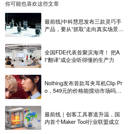
你可能也喜欢这些文章
最前线|中科慧思发布三款灵巧手
产品，要从“抓取”走向真实场景作
业
全国FDE代表首聚滨海湾！ 把A
I“翻译”成企业听得懂的生产力
Nothing发布首款耳夹耳机Clip Pr
o，549元的价格能搅动市场吗？
丨最前线
最前线｜创客工具赛道升温，国
内首个Maker Tool行业联盟成立