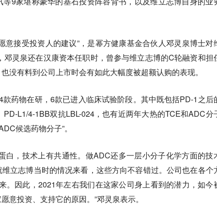
讯等9家堪称豪华的基石投资阵容背书，以及维立志博自身的业
愿意接受投资人的建议”，是幂方健康基金合伙人邓灵泉博士对
年，邓灵泉还在汉康资本任职时，曾参与维立志博的C轮融资和担
，也没有料到公司上市时会有如此大幅度被超额认购的表现。
4款药物在研，6款已进入临床试验阶段。其中既包括PD-1之后
7、PD-L1/4-1BB双抗LBL-024，也有近两年大热的TCE和ADC
ADC候选药物分子”。
蛋白，技术上有共通性。做ADC还多一层小分子化学方面的技
就维立志博当时的情况来看，这些方向不容错过。公司也在各个
来。因此，2021年左右我们在这家公司身上看到的潜力，如今
愿意投资、支持它的原因。”邓灵泉表示。