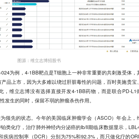
图源：维立志博招股书
-024为例，4-1BB靶点是T细胞上一种非常重要的共刺激受体，
有产品上市，因为大多难以绕过肝脏毒性的问题，百时美施贵宝
，维立志博没有选择直接开发4-1BB药物，而是联合PD-L1
脏毒性发生的同时，保留不弱的肿瘤杀伤作用。
处于较为领先的状态。今年的美国临床肿瘤学会（ASCO）年会上，
/铂类化疗，治疗肺外神经内分泌癌的Ib/II期临床数据显示，LBL-0
疾病控制率（DCR）分别为75%和92.3%，而只做化疗的OR