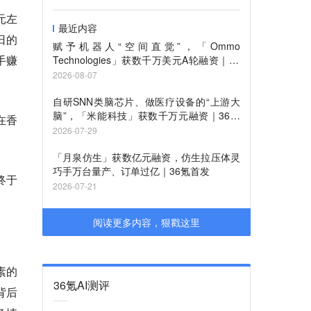
元左
最近内容
日的
赋予机器人“空间直觉”，「Ommo
手赚
Technologies」获数千万美元A轮融资｜36
氪首发
2026-08-07
自研SNN类脑芯片、做医疗设备的“上游大
脑”，「米能科技」获数千万元融资｜36氪
在香
首发
2026-07-29
「月泉仿生」获数亿元融资，仿生拉压体灵
巧手万台量产、订单过亿｜36氪首发
终于
2026-07-21
阅读更多内容，狠戳这里
素的
36氪AI测评
背后