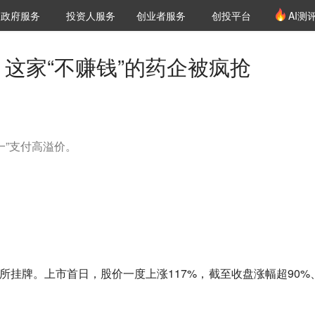
创投发布
项目推荐
核心服务
LP源计划
政府服务
投资人服务
创业者服务
创投平台
AI测
36氪Pro
VClub
VClub投资机构库
创投氪堂
城市之窗
投资机构职位推介
企业入驻
投资人认证
，这家“不赚钱”的药企被疯抢
一”支付高溢价。
交所挂牌。上市首日，股价一度上涨117%，截至收盘涨幅超90%