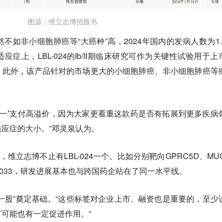
图源：维立志博招股书
不如非小细胞肺癌等“大癌种”高，2024年国内的发病人数为1.
症上，LBL-024的Ib/II期临床研究可作为关键性试验用于上
。此外，该产品针对的市场更大的小细胞肺癌、非小细胞肺癌等
一’支付高溢价
，因为大家更看重这款药是否有拓展到更多疾病
应症的大小。”邓灵泉认为。
维立志博不止有LBL-024一个。比如分别靶向GPRC5D、MUC
LBL-033，研发进展基本也与跨国药企站在了同一水平线。
第一股”奠定基础。“这些标签对企业上市、融资也是重要的，至少
可能也有一定促进作用。”