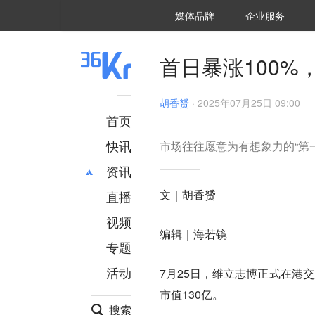
36氪Auto
数字时氪
企业号
未来消费
智能涌现
未来城市
启动Power on
媒体品牌
企业服务
企服点评
36氪出海
36氪研究院
潮生TIDE
36氪企服点评
36Kr研究院
36氪财经
职场bonus
36碳
后浪研究所
36Kr创新咨询
暗涌Waves
硬氪
氪睿研究院
首日暴涨100%
胡香赟
·
2025年07月25日 09:00
首页
快讯
市场往往愿意为有想象力的“第
资讯
文｜胡香赟
直播
最新
推荐
创投
财经
视频
编辑｜海若镜
汽车
AI
专题
科技
项目推荐
活动
7月25日，维立志博正式在港
专精特新
安徽
市值130亿。
搜索