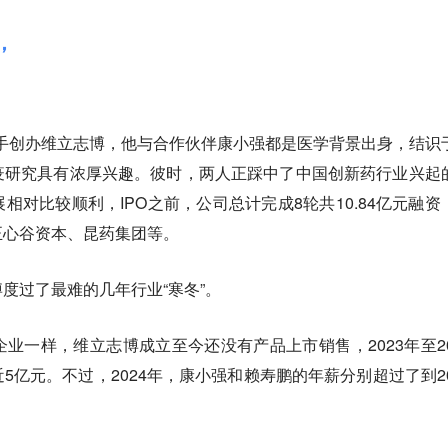
，
始着手创办维立志博，他与合作伙伴康小强都是医学背景出身，结识
疫研究具有浓厚兴趣。彼时，两人正踩中了中国创新药行业兴起
相对比较顺利，IPO之前，公司总计完成8轮共10.84亿元融资
正心谷资本、昆药集团等。
度过了最难的几年行业“寒冬”。
业一样，维立志博成立至今还没有产品上市销售，2023年至20
5亿元。不过，2024年，康小强和赖寿鹏的年薪分别超过了到20