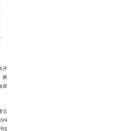
其开
、辉
做双
维立
24
R结