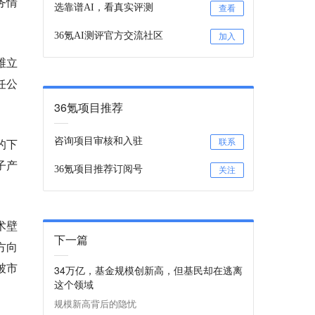
务情
选靠谱AI，看真实评测
查看
36氪AI测评官方交流社区
加入
维立
任公
36氪项目推荐
的下
咨询项目审核和入驻
联系
分子产
36氪项目推荐订阅号
关注
术壁
下一篇
方向
被市
34万亿，基金规模创新高，但基民却在逃离
这个领域
规模新高背后的隐忧