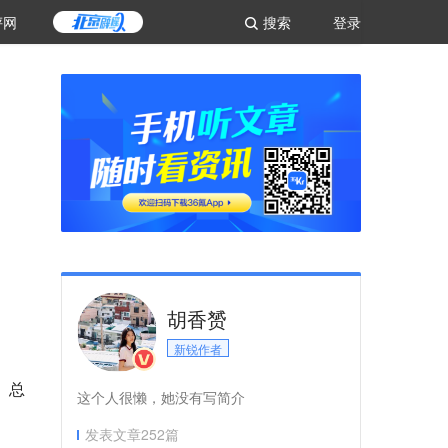
评网
搜索
登录
胡香赟
新锐作者
、总
这个人很懒，她没有写简介
发表文章
252
篇