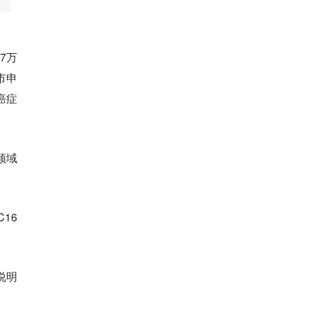
7万
市申
癌症
领域
16
说明