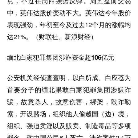
点，不过在周四强势反弹。周五盘前交易
中，英伟达股价变动不大。英伟达今年股价
表现强劲，年初至今及过去12个月的涨幅均
达21%。（财联社、新浪财经）
缅北白家犯罪集团涉诈资金超106亿元
公安机关经侦查查明，以白所成、白应苍为
首要分子的缅北果敢白家犯罪集团涉嫌诈
骗，故意杀人，故意伤害，绑架，敲诈勒
索，开设赌场，组织他人偷越国（边）境，
组织、强迫卖淫以及贩卖、制造毒品等多项
罪名，致中国公民6人死亡，涉诈案件3.1万