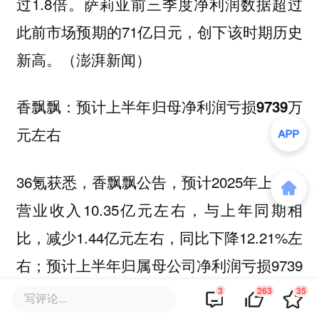
过1.8倍。萨莉亚前三季度净利润数据超过
此前市场预期的71亿日元，创下该时期历史
新高。（澎湃新闻）
香飘飘：预计上半年归母净利润亏损9739万
元左右
36氪获悉，香飘飘公告，预计2025年上半年
营业收入10.35亿元左右，与上年同期相
比，减少1.44亿元左右，同比下降12.21%左
右；预计上半年归属母公司净利润亏损9739
万元左右，上年同期亏损2950.11万元。
3
263
35
写评论...