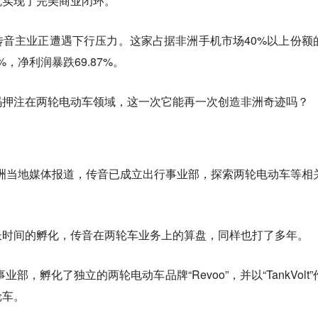
就实现了完美商业闭环。
音主业正遭遇下行压力。这家占据非洲手机市场40%以上份额
%，净利润暴跌69.87%。
码押注在两轮电动车领域，这一次它能再一次创造非洲奇迹吗？
rld及非洲当地媒体报道，传音已成立出行事业部，探索两轮电动车等相
长时间的孵化，传音在两轮车业务上的算盘，同样也打了多年。
部，孵化了独立的两轮电动车品牌“Revoo”，并以“TankVolt”
轮车。