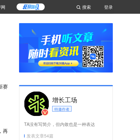
评网
搜索
登录
新赛
增长工场
特邀作者
TA没有写简介，但内敛也是一种表达
，再
发表文章
54
篇