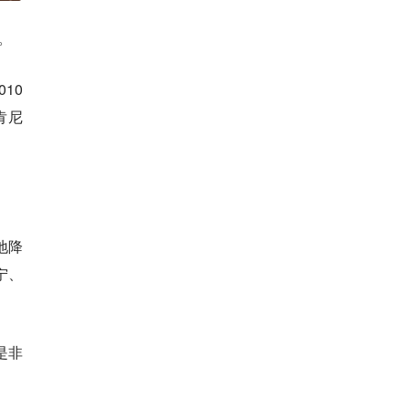
。
10
肯尼
地降
宁、
是非