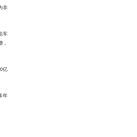
为非
轮车
增，
0亿
多年