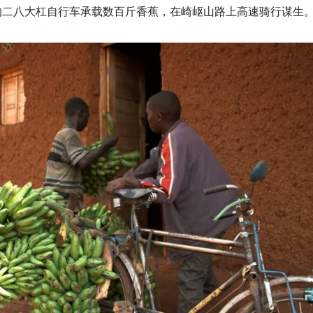
的二八大杠自行车承载数百斤香蕉，在崎岖山路上高速骑行谋生