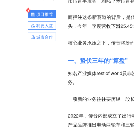
用传音车送客，如此下来传音
项目推荐
而押注这条新赛道的背后，是传
我要入驻
头，今年一季度营收下滑25.45
城市合作
核心业务承压之下，传音将筹
一、蛰伏三年的“算盘”
知名产业媒体rest of wo
务。
一项新的业务往往要历经一段
2022年，传音内部成立了出行事业
产品品牌推出电动两轮车和三