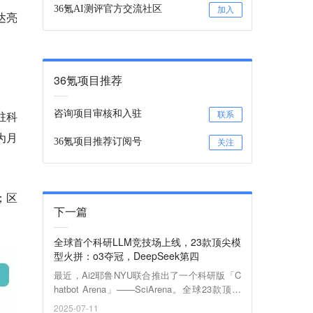
36氪AI测评官方交流社区
加入
达亮
36氪项目推荐
驻科
咨询项目审核和入驻
联系
为月
36氪项目推荐订阅号
关注
；区
下一篇
全球首个科研LLM竞技场上线，23款顶尖模
型火拼：o3夺冠，DeepSeek第四
最近，Ai2耶鲁NYU联合推出了一个科研版「C
hatbot Arena」——SciArena。全球23款顶尖
大模型火拼真实科研任务，OpenAI o3领跑全
2025-07-11