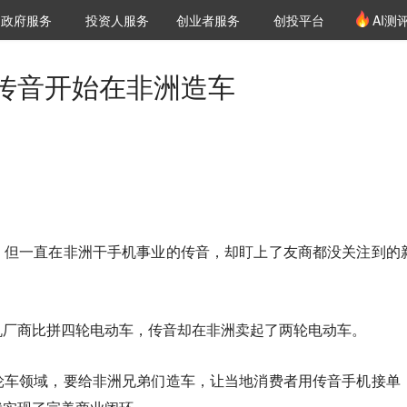
创投发布
项目推荐
核心服务
LP源计划
政府服务
投资人服务
创业者服务
创投平台
AI测
36氪Pro
VClub
VClub投资机构库
创投氪堂
城市之窗
投资机构职位推介
企业入驻
投资人认证
传音开始在非洲造车
，但一直在非洲干手机事业的传音，却盯上了友商都没关注到的
机厂商比拼四轮电动车，传音却在非洲卖起了两轮电动车。
轮车领域，要给非洲兄弟们造车，让当地消费者用传音手机接单