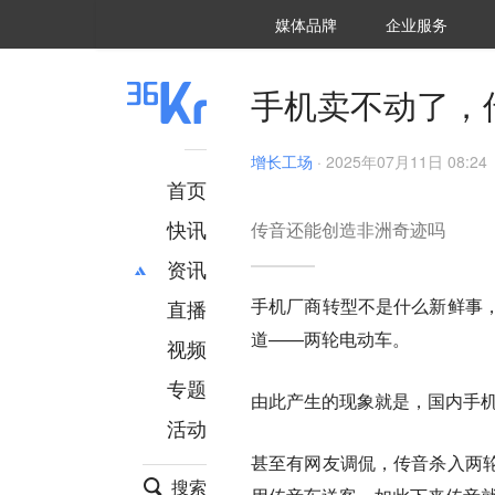
36氪Auto
数字时氪
企业号
未来消费
智能涌现
未来城市
启动Power on
媒体品牌
企业服务
企服点评
36氪出海
36氪研究院
潮生TIDE
36氪企服点评
36Kr研究院
36氪财经
职场bonus
36碳
后浪研究所
36Kr创新咨询
暗涌Waves
硬氪
氪睿研究院
手机卖不动了，
增长工场
·
2025年07月11日 08:24
首页
快讯
传音还能创造非洲奇迹吗
资讯
手机厂商转型不是什么新鲜事
直播
最新
推荐
道——两轮电动车。
创投
财经
视频
汽车
AI
专题
由此产生的现象就是，国内手
科技
项目推荐
活动
专精特新
安徽
甚至有网友调侃，传音杀入两
搜索