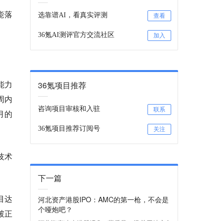
能落
选靠谱AI，看真实评测
查看
36氪AI测评官方交流社区
加入
能力
36氪项目推荐
周内
咨询项目审核和入驻
联系
月的
36氪项目推荐订阅号
关注
技术
下一篇
目达
河北资产港股IPO：AMC的第一枪，不会是
个哑炮吧？
破正