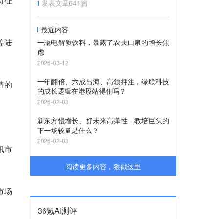
特征
发表文章
641
篇
最近内容
等陆
一瓶电解质饮料，暴露了农夫山泉的增长焦
虑
2026-03-12
一年翻倍、六成出海、高领押注，绿联科技
情的
的成长逻辑在港股站得住吗？
2026-02-03
新东方慢增长、好未来高弹性，教培巨头的
下一场较量是什么？
2026-02-03
讯市
阅读更多内容，狠戳这里
市场
36氪AI测评