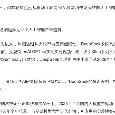
，但本轮焦点已从移动互联网‌和‌互联网消费龙头转向人工智
k概念的起落见证了人工智能产业趋势。
AI概念以来，热潮逐渐从大模型向应用侧涌动。DeepSeek多模态
反观OpenAI GPT-4o实现实时视频生成，快手Kling系列三
mianalysis数据，DeepSeek全球用户使用率已从2025年1
清华大学AI研究院院长张钹指出：“DeepSeek的教训表明，
。”
国科技企业正加快布局AI应用。2025上半年国内大模型中标项
，超过去年全年总量。当基础模型竞争进入红海，AI应用的实质性突