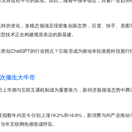
来支撑这轮牛市的延续。因此，随着中报季临近，具备产业趋势
这样的变化，多模态领域呈现密集创新态势，百度、快手、美图
模型技术正在构建视觉表达的新基建。
来类似ChatGPT的行业拐点？它能否成为驱动本轮港股科技股行
再次催生大牛市
公司上市潮与互联互通机制成为重要推力，新经济股领涨态势中腾
数年内至今分别上涨19.2%和16.8%，新消费与AI产业推动
与当年互联网热潮形成呼应。