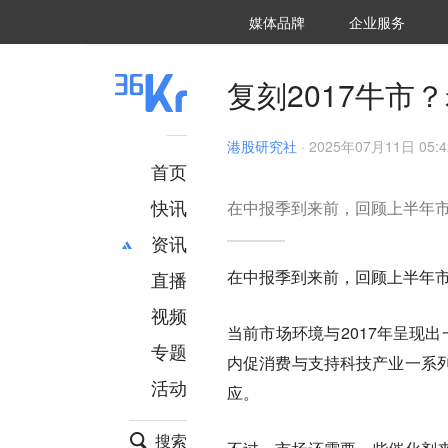
36氪Auto
数字时氪
企业号
未来消费
智能涌现
未来城市
启动Power on
媒体品牌
企业服务
企服点评
36氪出海
36氪研究院
潮生TIDE
36氪企服点评
36Kr研究院
36氪财经
职场bonus
36碳
后浪研究所
36Kr创新咨询
暗涌Waves
硬氪
氪睿研究院
复刻2017牛市
港股研究社
·
2025年07月11日 05:4
首页
快讯
在中报季到来前，回顾上半年
资讯
在中报季到来前，回顾上半年
直播
最新
推荐
创投
财经
视频
当前市场环境与2017年呈现
汽车
AI
专题
内促消费与支持科技产业一系
科技
项目推荐
活动
专精特新
安徽
应。
搜索