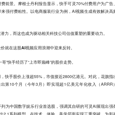
付费前景。
摩根士丹利报告显示，快手可灵70%付费用户为广告
来强付费粘性。以电商服装行业为例，AI视频生成有效解决高
业潜力，而这也成为驱动相关科技公司估值重塑的重要动力。
股价就在这股AI视频应用浪潮中迎来反转。
一哥”快手经历了“上市即巅峰”的股价走势。
用，快手股价上涨超55%，市值接近2800亿港元。对此，花旗指
I在推出第10个月（今年3月）即实现超1亿美元年化收入（ARRR
。
列为中国数字娱乐行业首选股，强调其自研的可灵AI展现出强
推出2.1系列模型，在技术、体验、美学层面实现三重突破，为影