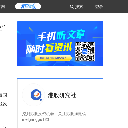
评网
搜索
登录
”
港股研究社
着国
钱效
挖掘港股投资机会，关注港股加微信
meiganggu123