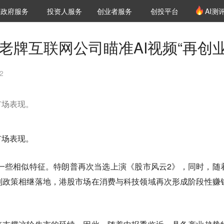
创投发布
项目推荐
核心服务
LP源计划
政府服务
投资人服务
创业者服务
创投平台
AI测
36氪Pro
VClub
VClub投资机构库
创投氪堂
城市之窗
投资机构职位推介
企业入驻
投资人认证
？老牌互联网公司瞄准AI视频“再创业
2
市场表现。
市场表现。
出一些相似特征。特朗普再次当选上演《股市风云2》，同时，随
列政策相继落地，港股市场在消费与科技领域再次形成阶段性赚