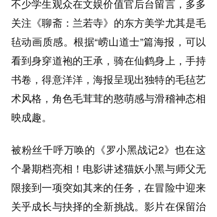
不少学生观众在文娱价值官后台留言，
多多
关注《聊斋：兰若寺》的东方美学尤其是毛
。根据“崂山道士”篇海报，可以
毡动画质感
看到身穿道袍的王承，骑在仙鹤身上，手持
书卷，得意洋洋，海报呈现出独特的毛毡艺
术风格，角色毛茸茸的憨萌感与滑稽神态相
映成趣。
被粉丝千呼万唤的《罗小黑战记2》也在这
个暑期档亮相！电影讲述猫妖小黑与师父无
限接到一项突如其来的任务，在冒险中迎来
关乎成长与抉择的全新挑战。影片在保留治