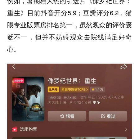
例如，暑期档大热的引进片《侏罗纪世界：
重生》目前抖音开分5.9；豆瓣评分6.2，猫
眼专业版票房排名第一，虽然观众的评价褒
贬不一，但并不妨碍观众去院线满足好奇
心。