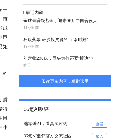
超一
最近内容
、市
全球最赚钱基金，迎来95后中国合伙人
形成
11小时前
小巨
狂欢落幕 韩股投资者的“至暗时刻”
品矩
13小时前
年营收200亿，巨头为何还要“擦边”？
昨天
面的
阅读更多内容，狠戳这里
新质
精特
36氪AI测评
性目
选靠谱AI，看真实评测
查看
中小
36氪AI测评官方交流社区
加入