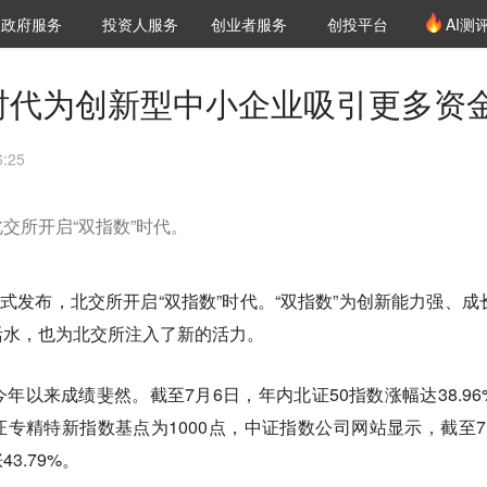
创投发布
项目推荐
核心服务
LP源计划
政府服务
投资人服务
创业者服务
创投平台
AI测
36氪Pro
VClub
VClub投资机构库
创投氪堂
城市之窗
投资机构职位推介
企业入驻
投资人认证
”时代为创新型中小企业吸引更多资
:25
交所开启“双指数”时代。
正式发布，北交所开启“双指数”时代。“双指数”为创新能力强、成
活水，也为北交所注入了新的活力。
年以来成绩斐然。截至7月6日，年内北证50指数涨幅达38.96
北证专精特新指数基点为1000点，中证指数公司网站显示，截至7
3.79%。