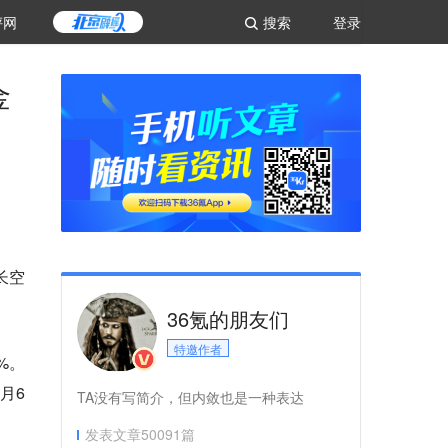
评网
搜索
登录
金
长空
36氪的朋友们
特邀作者
%。
月6
TA没有写简介，但内敛也是一种表达
发表文章
50091
篇