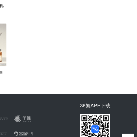
视
捧
36氪APP下载