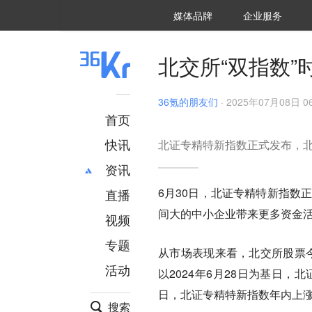
36氪Auto
数字时氪
企业号
未来消费
智能涌现
未来城市
启动Power on
媒体品牌
企业服务
企服点评
36氪出海
36氪研究院
潮生TIDE
36氪企服点评
36Kr研究院
36氪财经
职场bonus
36碳
后浪研究所
36Kr创新咨询
暗涌Waves
硬氪
氪睿研究院
北交所“双指数
36氪的朋友们
·
2025年07月08日 06
首页
快讯
北证专精特新指数正式发布，北
资讯
6月30日，北证专精特新指数
直播
最新
推荐
间大的中小企业带来更多资金
创投
财经
视频
汽车
AI
专题
从市场表现来看，北交所股票今
科技
项目推荐
活动
专精特新
安徽
以2024年6月28日为基日，
日，北证专精特新指数年内上涨4
搜索