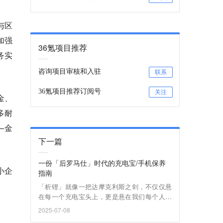
与区
加强
36氪项目推荐
务实
咨询项目审核和入驻
联系
36氪项目推荐订阅号
关注
金、
多耐
—金
下一篇
一份「后罗马仕」时代的充电宝/手机保养
小企
指南
「析锂」就像一把达摩克利斯之剑，不仅仅悬
在每一个充电宝头上，更是悬在我们每个人手
中的手机上。
2025-07-08