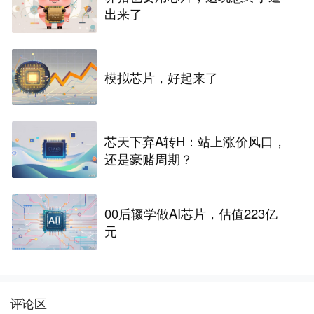
出来了
模拟芯片，好起来了
芯天下弃A转H：站上涨价风口，
还是豪赌周期？
00后辍学做AI芯片，估值223亿
元
评论区