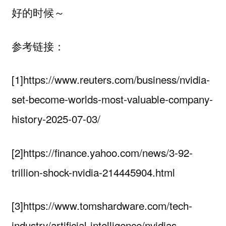
好的时候～
参考链接：
[1]https://www.reuters.com/business/nvidia-
set-become-worlds-most-valuable-company-
history-2025-07-03/
[2]https://finance.yahoo.com/news/3-92-
trillion-shock-nvidia-214445904.html
[3]https://www.tomshardware.com/tech-
industry/artificial-intelligence/nvidias-