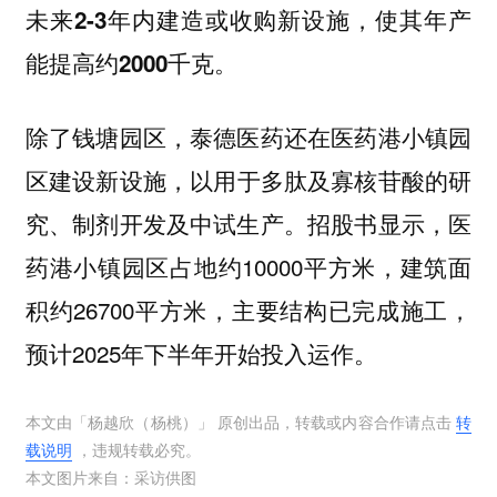
未来2-3年内建造或收购新设施，使其年产
能提高约2000千克。
除了钱塘园区，泰德医药还在医药港小镇园
区建设新设施，
以用于多肽及寡核苷酸的研
。招股书显示，医
究、制剂开发及中试生产
药港小镇园区占地约10000平方米，建筑面
积约26700平方米，主要结构已完成施工，
预计2025年下半年开始投入运作。
本文由「
杨越欣（杨桃）
」 原创出品，转载或内容合作请点击
转
载说明
，违规转载必究。
本文图片来自：
采访供图