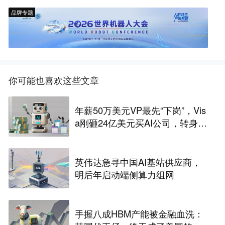
品牌专题
你可能也喜欢这些文章
年薪50万美元VP最先“下岗”，Vis
a刚砸24亿美元买AI公司，转身裁
2600人，还“先砍高管”？
英伟达急寻中国AI基站供应商，
明后年启动端侧算力组网
手握八成HBM产能被金融血洗：