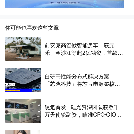
你可能也喜欢这些文章
前安克高管做智能房车，获元
禾、金沙江等超2亿融资，首款产
品2027年初量产｜硬氪首发
自研高性能分布式解决方案，
「芯晓科技」将芯片电源签核周
期从几周缩短至几天 | 水下项目
硬氪首发 | 硅光资深团队获数千
万天使轮融资，瞄准CPO/OIO下
一代光互连解决方案