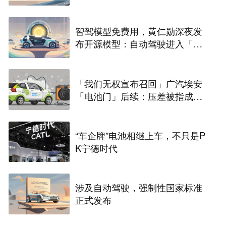
智驾模型免费用，黄仁勋深夜发
布开源模型：自动驾驶进入「安
卓时刻」
「我们无权宣布召回」广汽埃安
「电池门」后续：压差被指成拒
保「挡箭牌」，中创新航或面临
巨额索赔
“车企牌”电池相继上车，不只是P
K宁德时代
涉及自动驾驶，强制性国家标准
正式发布