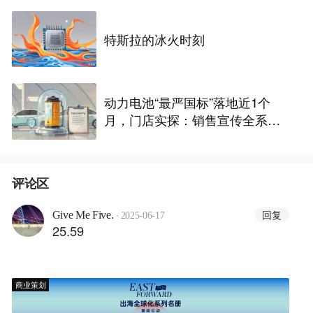
特斯拉的冰火时刻
动力电池“最严国标”落地近1个
月，门店实探：销售宣传全系达
标，车主更关心谁“兜底”
评论区
·
回复
Give Me Five.
2025-06-17
25.59
商业策划