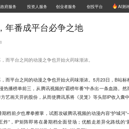
创投发布
项目推荐
核心服务
LP源计划
政府服务
投资人服务
创业者服务
创投平台
AI测
36氪Pro
VClub
VClub投资机构库
创投氪堂
城市之窗
投资机构职位推介
企业入驻
投资人认证
，年番成平台必争之地
8
幕，而平台之间的动漫之争也开始火药味渐浓。
，而平台之间的动漫之争也开始火药味渐浓。5月23日，B站标
漫热播榜单前三，从腾讯视频的“霸榜年番”中杀出一条血路。然
方艺画天开的股份，从而使腾讯系将《灵笼》等头部IP收入囊
期档前夕也摩拳擦掌，试图攻破腾讯视频的动漫内容“护城河”
王炸”，IP矩阵即将在暑期档全面登场；优酷走差异化路线的“