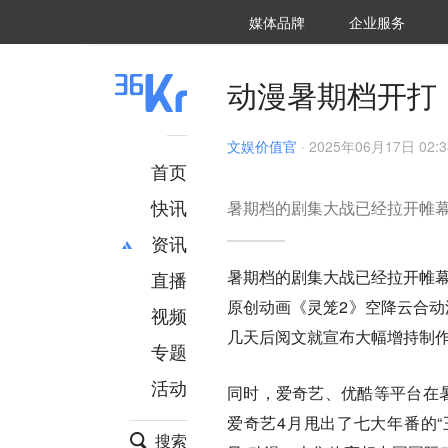
36氪Auto
数字时氪
企业号
未来消费
智能涌现
未来城市
启动Power on
媒体品牌
企业服务
企服点评
36氪出海
36氪研究院
潮生TIDE
36氪企服点评
36Kr研究院
36氪财经
职场bonus
36碳
后浪研究所
36Kr创新咨询
暗涌Waves
硬氪
氪睿研究院
动漫暑期档开打
文娱价值官
·
2025年06月17日 02:3
首页
快讯
暑期档的剧集大战已经拉开帷
资讯
暑期档的剧集大战已经拉开帷幕
直播
最新
推荐
原创动画《灵笼2》空降云合动
创投
财经
视频
汽车
AI
几天后阅文就宣布大幅增持制作
专题
科技
项目推荐
活动
专精特新
安徽
同时，爱奇艺、优酷等平台在暑
爱奇艺4月甩出了七大年番的“
搜索