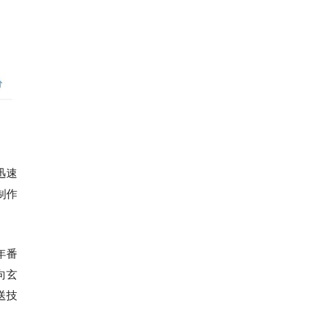
迅速
制作
年番
向玄
送技