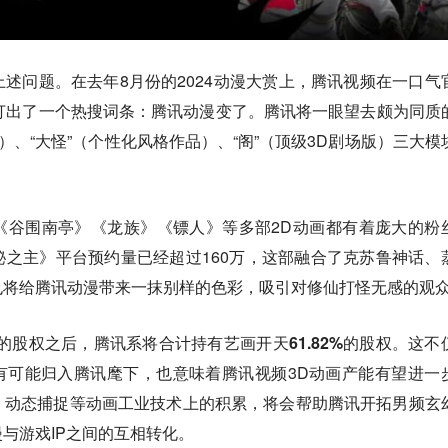
述问题。在去年8月份的2024动漫大赏上，
腾讯视频在一口气
打出了一个热搜词条：腾讯动漫变了
。腾讯将一眼望去颇为同质
）、“大怪”（个性化风格作品）、“阁”（顶级3D剧场版）三大模
《谷围南亭》《龙族》《镖人》等多部2D动画都有着庞大的粉
之主》平台预约量已经超过160万，这部融合了克苏鲁神话、
也将给腾讯动漫带来一抹别样的色彩，吸引对修仙打怪无感的观
%的股权之后，腾讯系将合计持有艺画开天61.82%的股权
。这不
有可能归入腾讯麾下，也意味着腾讯视频3D动画产能有望进一
，动态捕捉等动画工业技术上的积累，将会帮助腾讯开拓男频玄
与游戏IP之间的互相转化。