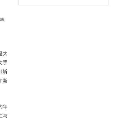
是大
文手
《斩
了新
的年
性与