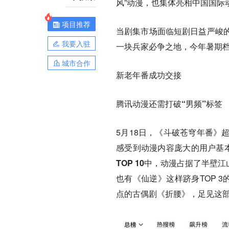
风”动漫，也集体亮相中国国际
项目推荐
当剧集市场面临短剧日益严峻
我要入驻
一块兵家必争之地，今年暑期
城市合作
新老年番成功交接
腾讯动漫还需打破“男频”标签
5月18日，《斗破苍穹年番》
感受到动漫内容庞大的用户基本
TOP 10中，动漫占据了半壁江
也有《仙逆》这样跻身TOP 
点的古偶剧《折腰》，足见这