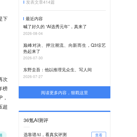
发表文章
414
篇
是下
最近内容
喊了好久的 “AI选秀元年”，真来了
2026-08-04
巅峰对决、押注潮流、向新而生，Q3综艺
热起来了
2026-07-30
东野圭吾：他以推理见众生、写人间
2026-07-27
再次
年榜
阅读更多内容，狠戳这里
P，
压超
36氪AI测评
选靠谱AI，看真实评测
查看