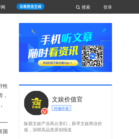
评网
搜索
登录
杆性
而，
文娱价值官
中。
特邀作者
——
纵观文娱产业风云变幻，探寻文娱商业价
值，深耕高品质原创报道
新国