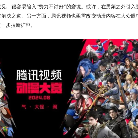
见，很容易陷入“费力不讨好”的窘境
。
或许，在男频之外引入
的解决之道
。另一方面，腾讯视频也亟需改变动漫内容在大众眼
进一步拉新扩容。