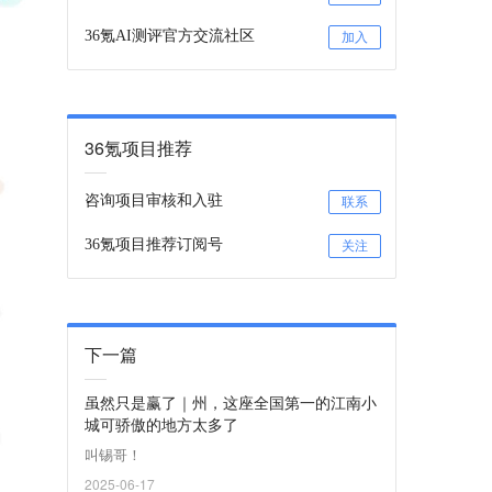
36氪AI测评官方交流社区
加入
36氪项目推荐
咨询项目审核和入驻
联系
36氪项目推荐订阅号
关注
下一篇
虽然只是赢了｜州，这座全国第一的江南小
城可骄傲的地方太多了
叫锡哥！
2025-06-17