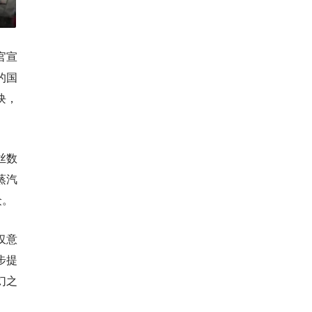
官宣
的国
块，
丝数
蒸汽
众。
仅意
步提
幻之