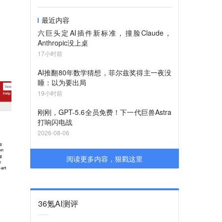
最近内容
六巨头定AI插件新标准，撞脸Claude，
Anthropic没上桌
17小时前
AI推翻80年数学猜想，菲尔兹奖得主一夜没
睡：以为要出局
19小时前
刚刚，GPT-5.6全员免费！下一代巨兽Astra
打响闪电战
2026-08-06
阅读更多内容，狠戳这里
36氪AI测评