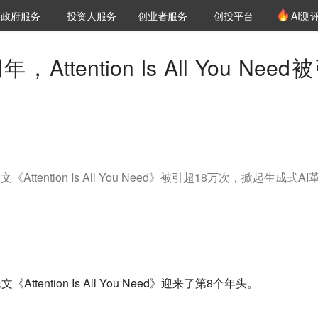
创投发布
项目推荐
核心服务
LP源计划
政府服务
投资人服务
创业者服务
创投平台
AI测
36氪Pro
VClub
VClub投资机构库
创投氪堂
城市之窗
投资机构职位推介
企业入驻
投资人认证
年，Attention Is All You Need
《Attention Is All You Need》被引超18万次，掀起生成式AI
tention Is All You Need》迎来了第8个年头。