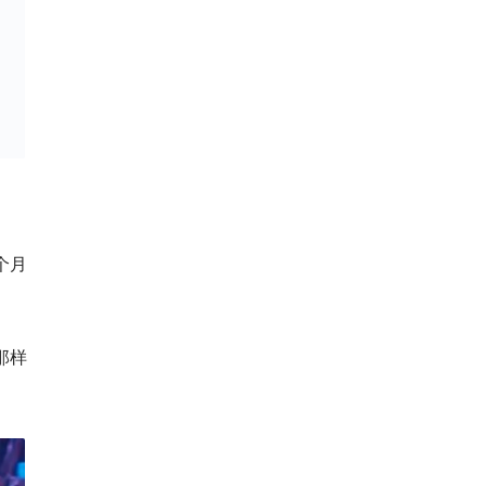
个月
那样