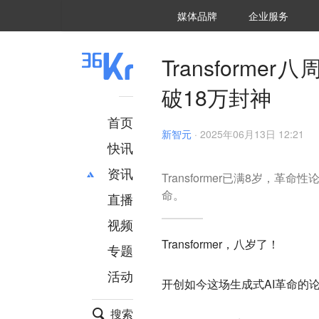
36氪Auto
数字时氪
企业号
未来消费
智能涌现
未来城市
启动Power on
媒体品牌
企业服务
企服点评
36氪出海
36氪研究院
潮生TIDE
36氪企服点评
36Kr研究院
36氪财经
职场bonus
36碳
后浪研究所
36Kr创新咨询
暗涌Waves
硬氪
氪睿研究院
Transformer八周
破18万封神
首页
新智元
·
2025年06月13日 12:21
快讯
资讯
Transformer已满8岁，革命性论文
命。
直播
最新
推荐
创投
财经
视频
汽车
AI
Transformer，八岁了！
专题
科技
项目推荐
活动
专精特新
安徽
开创如今这场生成式AI革命的论文《At
搜索