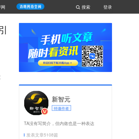
评网
搜索
登录
被引
革
新智元
特邀作者
TA没有写简介，但内敛也是一种表达
发表文章
5108
篇