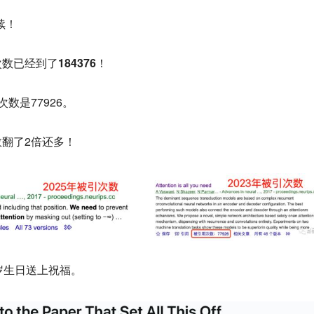
继续！
数已经到了184376！
数是77926。
翻了2倍还多！
 8岁生日送上祝福。