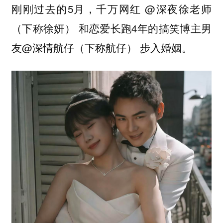
刚刚过去的5月，千万网红 @深夜徐老师
（下称徐妍） 和恋爱长跑4年的搞笑博主男
友@深情航仔（下称航仔） 步入婚姻。