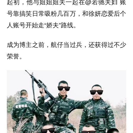
起初，他与姐姐姐夫一起在@若驰夫妇 账
号靠搞笑日常吸粉几百万，和徐妍恋爱后个
人账号开始走“娇夫”路线。
成为博主之前，航仔当过兵，还获得过不少
荣誉。