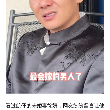
看过航仔的未婚妻徐妍，网友纷纷留言让他