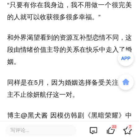
“只要有你在我身边，我不用做一个很完美
的人就可以收获很多很多幸福。”
和外界渴望看到的资源互补型恋情不同，这
段由情绪价值主导的关系在快乐中走入了婚
姻。
同样是在5月，因为婚姻选择备受关注的博
主不止徐妍航仔这一对。
博主@黑犬酱 因模仿韩剧《黑暗荣耀》中
的角色“妍珍”而走红，成为了一位知名的美
22
7
写评论...
妆博主，在抖音上积累了近200万粉丝。