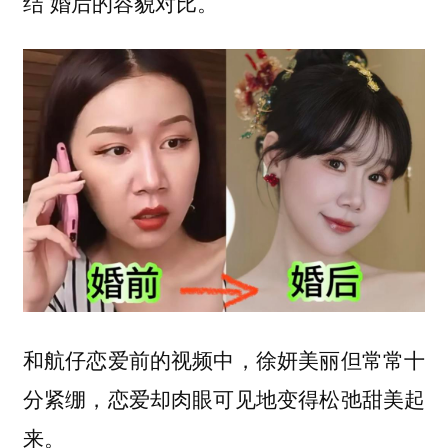
结 婚后的容貌对比。
和航仔恋爱前的视频中，徐妍美丽但常常十
分紧绷，恋爱却肉眼可见地变得松弛甜美起
来。