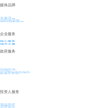
媒体品牌
企业号
企服点评
36Kr研究院
36Kr创新咨询
企业服务
核心服务
城市之窗
政府服务
创投发布
LP源计划
VClub
VClub投资机构库
投资机构职位推介
投资人认证
投资人服务
项目推荐
36氪Pro
创投氪堂