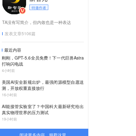
特邀作者
TA没有写简介，但内敛也是一种表达
发表文章
5106
篇
最近内容
刚刚，GPT-5.6全员免费！下一代巨兽Astra
打响闪电战
4小时前
美国AI安全新规出炉，最强闭源模型自愿送
测，开放权重直接放行
16小时前
AI能接管实验室了？中国科大最新研究给出
真实物理世界的压力测试
19小时前
阅读更多内容，狠戳这里