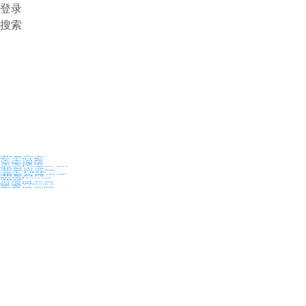
登录
搜索
36氪Auto
数字时氪
未来消费
智能涌现
未来城市
启动Power on
36氪出海
36氪研究院
潮生TIDE
36氪企服点评
36氪财经
职场bonus
36碳
后浪研究所
暗涌Waves
硬氪
氪睿研究院