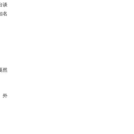
台谈
知名
戛然
。
外