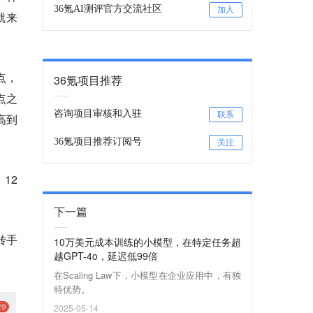
36氪AI测评官方交流社区
加入
就来
点，
36氪项目推荐
点之
咨询项目审核和入驻
联系
高到
36氪项目推荐订阅号
关注
12
下一篇
转手
10万美元成本训练的小模型，在特定任务超
越GPT-4o，延迟低99倍
在Scaling Law下，小模型在企业应用中，有独
特优势。
2025-05-14