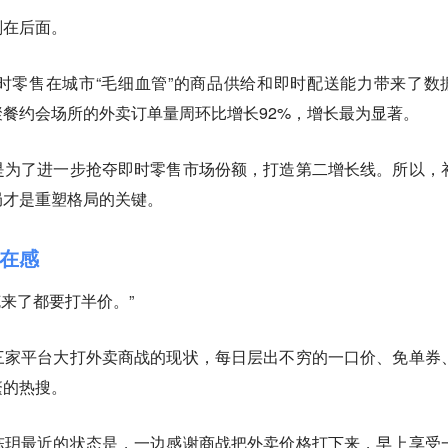
划在后面。
时零售在城市“毛细血管”的商品供给和即时配送能力带来了数
餐约会场所的外卖订单量周环比增长92%，增长最为显著。
是为了进一步抢夺即时零售市场份额，打造第二增长线。所以，
局才是重塑格局的关键。
在感
克来了都要打半价。”
三家平台大打外卖商战的现状，每日层出不穷的一口价、免单券
繁的热搜。
陈玥最近的状态是，一边感谢商战把外卖价格打下来，早上享受