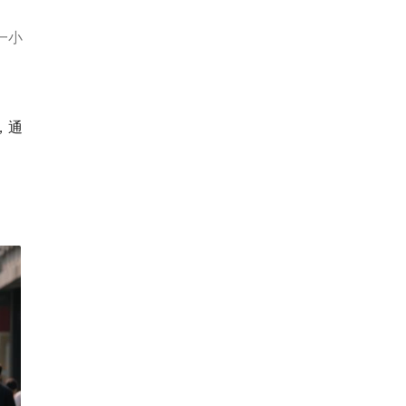
一小
，通