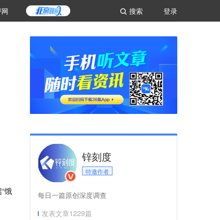
评网
搜索
登录
锌刻度
特邀作者
“饿
每日一篇原创深度调查
发表文章
1229
篇