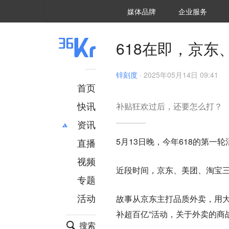
36氪Auto
数字时氪
企业号
未来消费
智能涌现
未来城市
启动Power on
媒体品牌
企业服务
企服点评
36氪出海
36氪研究院
潮生TIDE
36氪企服点评
36Kr研究院
36氪财经
职场bonus
36碳
后浪研究所
36Kr创新咨询
暗涌Waves
硬氪
氪睿研究院
618在即，京
锌刻度
·
2025年05月14日 09:41
首页
快讯
补贴狂欢过后，还要怎么打？
资讯
5月13日晚，今年618的第
直播
最新
推荐
创投
财经
视频
近段时间，京东、美团、淘宝
汽车
AI
专题
科技
项目推荐
活动
故事从京东主打品质外卖，用大
专精特新
安徽
补超百亿”活动，关于外卖的商
搜索