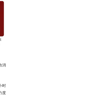
动消
小时
力度