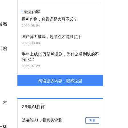
最近内容
用AI购物，真香还是大可不必？
据增
2026-08-04
国产算力破局，超节点才是胜负手
2026-08-03
补贴
半年上线22万部AI漫剧，为什么赚到钱的不
到1%？
2026-07-29
阅读更多内容，狠戳这里
、大
36氪AI测评
选靠谱AI，看真实评测
查看
一杯