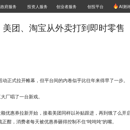
创投发布
项目推荐
核心服务
LP源计划
政府服务
投资人服务
创业者服务
创投平台
AI测
36氪Pro
VClub
VClub投资机构库
创投氪堂
城市之窗
投资机构职位推介
企业入驻
投资人认证
东、美团、淘宝从外卖打到即时零售
一轮活动正式拉开帷幕，但平台间的内卷似乎比往年来得早了一步。
三大厂唱了一台新戏。
额优惠券拉新开始，接着美团同样以补贴跟进，再到饿了么开启
战正酣，消费者每天被优惠券砸得控制不住“吨吨吨”的嘴。