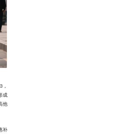
3，
形成
高他
惠补