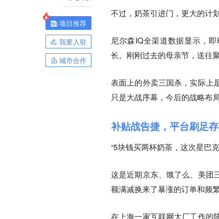
不过，奶茶引进门，更大的计
项目推荐
尼尔森IQ全渠道数据显示，即
我要入驻
长。刚刚过去的母亲节，送往聚
城市合作
表面上的外卖三国杀，实际上
只是大战序幕，今后的战略布
补贴战告捷，平台刷足存
“5块钱买两杯奶茶，这次星巴
这是近期京东、饿了么、美团
额满减换来了暴涨的订单和频
在上海一家互联网大厂工作的