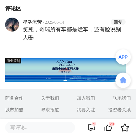
评论区
·
回复
星洛流荧
2025-05-14
笑死，奇瑞所有车都是烂车，还有脸说别
人🤣
商业策划
商务合作
关于我们
加入我们
联系我们
城市加盟
寻求报道
我要入驻
投资者关系
1
20
违法和不良信息、未成年人保护举报电话：010-89650707
写评论...
举报邮箱：jubao@36kr.com 网上有害信息举报