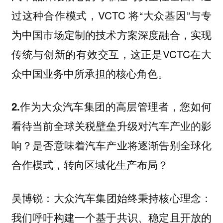
过这种合作模式，VCTC 将“大众基因”与专
为中国市场定制的技术方案深度融合，实现
传统与创新的有效交互，这正是VCTC在大
众中国业务中所承担的核心角色。
2.作为大众汽车集团的高层管理者，您如何
看待当前全球关税壁垒升级对汽车产业的影
响？是否意味着汽车产业将逐渐告别全球化
合作模式，转向区域化生产布局？
大众汽车集团始终秉持核心理念：
吴博锐：
我们呼吁构建一个基于共识、稳定且开放的