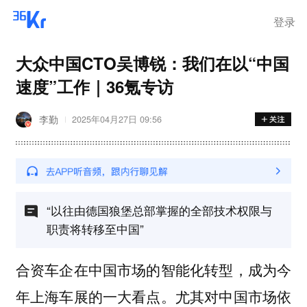
登录
大众中国CTO吴博锐：我们在以“中国
速度”工作｜36氪专访
李勤
2025年04月27日 09:56
“以往由德国狼堡总部掌握的全部技术权限与
职责将转移至中国”
合资车企在中国市场的智能化转型，成为今
年上海车展的一大看点。尤其对中国市场依