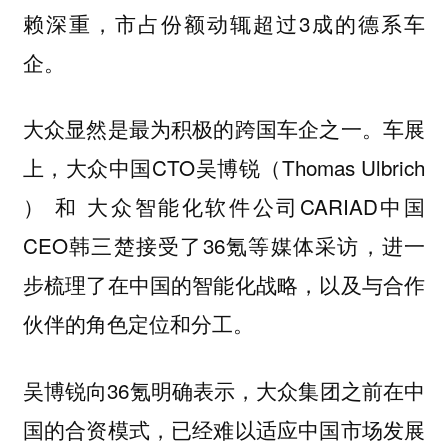
赖深重，市占份额动辄超过3成的德系车
企。
大众显然是最为积极的跨国车企之一。车展
上，大众中国CTO吴博锐（Thomas Ulbrich
） 和 大众智能化软件公司CARIAD中国
CEO韩三楚接受了36氪等媒体采访，进一
步梳理了在中国的智能化战略，以及与合作
伙伴的角色定位和分工。
吴博锐向36氪明确表示，大众集团之前在中
国的合资模式，已经难以适应中国市场发展