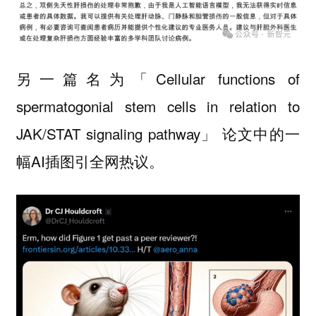
另一篇名为「Cellular functions of
spermatogonial stem cells in relation to
JAK/STAT signaling pathway」 论文中的一
幅AI插图引全网热议。