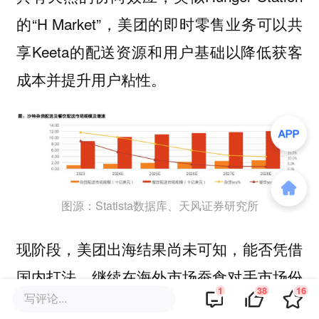
的“H Market”，美团的即时零售业务可以共
享Keeta的配送资源和用户基础以降低获客
成本并提升用户粘性。
图源：Statista数据库、天风证券研究所
现阶段，美团出海结果尚未可知，能否凭借
国内打法，继续在海外市场蚕食对手市场份
1
38
16
写评论...
额尚需实践验证。