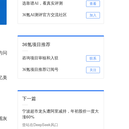
选靠谱AI，看真实评测
查看
36氪AI测评官方交流社区
加入
36氪项目推荐
的问
咨询项目审核和入驻
联系
36氪项目推荐订阅号
关注
亿美
下一篇
宁波超市龙头遭阿里减持，年初股价一度大
涨60%
围灰
曾站在DeepSeek风口