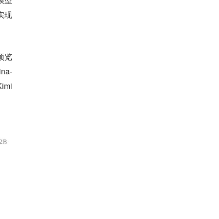
实现
预览
a-
imi