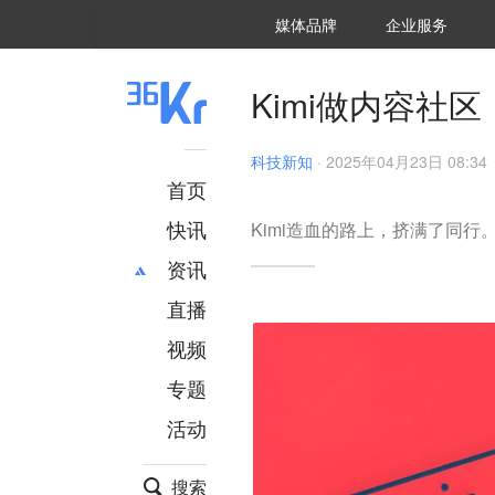
36氪Auto
数字时氪
企业号
未来消费
智能涌现
未来城市
启动Power on
媒体品牌
企业服务
企服点评
36氪出海
36氪研究院
潮生TIDE
36氪企服点评
36Kr研究院
36氪财经
职场bonus
36碳
后浪研究所
36Kr创新咨询
暗涌Waves
硬氪
氪睿研究院
Kimi做内容社
科技新知
·
2025年04月23日 08:34
首页
快讯
Kimi造血的路上，挤满了同行
资讯
直播
最新
推荐
创投
财经
视频
汽车
AI
专题
科技
项目推荐
活动
专精特新
安徽
搜索