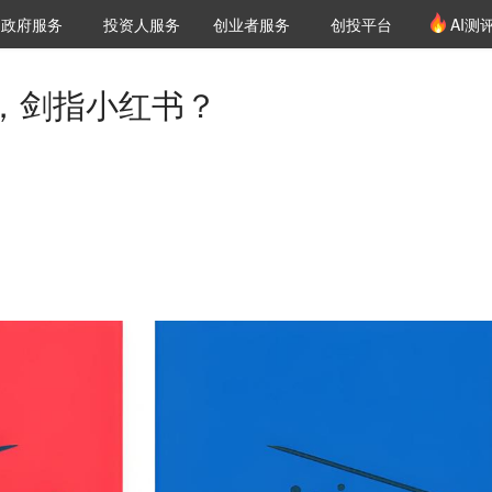
创投发布
项目推荐
核心服务
LP源计划
政府服务
投资人服务
创业者服务
创投平台
AI测
36氪Pro
VClub
VClub投资机构库
创投氪堂
城市之窗
投资机构职位推介
企业入驻
投资人认证
区，剑指小红书？
。