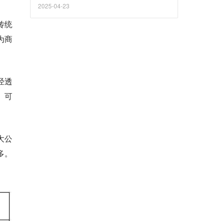
2025-04-23
传统
为商
经透
。可
大公
多。