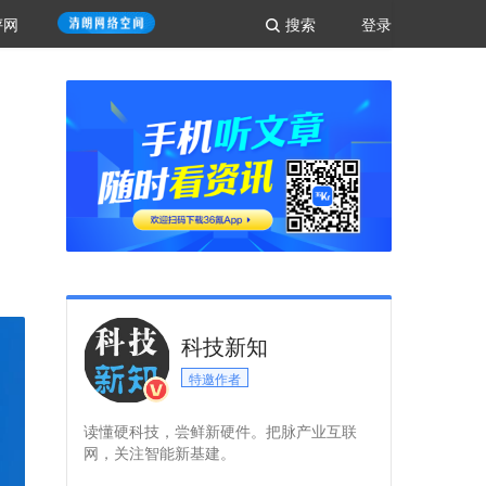
评网
搜索
登录
科技新知
特邀作者
读懂硬科技，尝鲜新硬件。把脉产业互联
网，关注智能新基建。