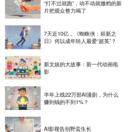
“打不过就跑”，动不动就撤档的新
片把观众整力竭了
7天近10亿，《蜘蛛侠：崭新之
日》何以成年轻人最爱“超英”？
新文娱的大故事：新一代动画电
影
半年上线22万部AI漫剧，为什么
赚到钱的不到1%？
AI影视告别野蛮生长