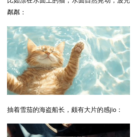
粼粼：
抽着雪茄的海盗船长，颇有大片的感jio：