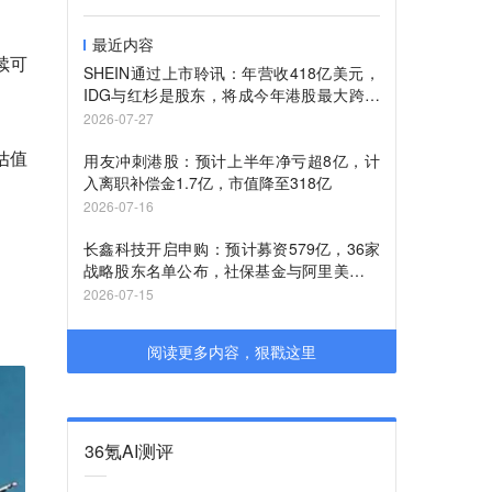
最近内容
续可
SHEIN通过上市聆讯：年营收418亿美元，
IDG与红杉是股东，将成今年港股最大跨境
电商IPO
2026-07-27
估值
用友冲刺港股：预计上半年净亏超8亿，计
入离职补偿金1.7亿，市值降至318亿
2026-07-16
长鑫科技开启申购：预计募资579亿，36家
战略股东名单公布，社保基金与阿里美团澜
起奇瑞等巨头加持
2026-07-15
阅读更多内容，狠戳这里
36氪AI测评