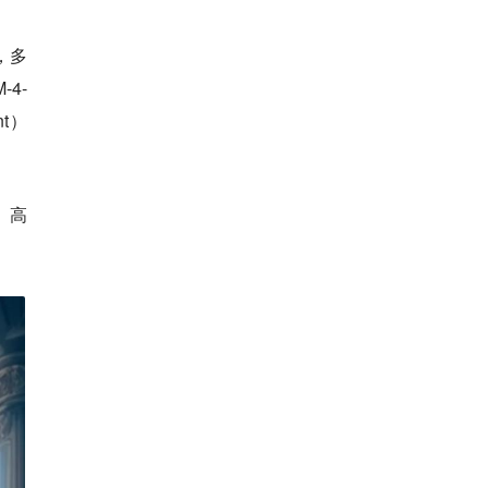
B，多
-4-
t）
、高