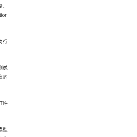
阶段。
ion
动行
测试
议的
T许
，模型