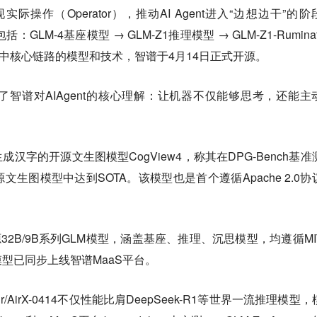
实现实际操作（Operator），推动AI Agent进入“边想边干”的
GLM-4基座模型 → GLM-Z1推理模型 → GLM-Z1-Ruminat
型。其中核心链路的模型和技术，智谱于4月14日正式开源。
现了智谱对AIAgent的核心理解：让机器不仅能够思考，还能主
汉字的开源文生图模型CogView4，称其在DPG-Bench基准
生图模型中达到SOTA。该模型也是首个遵循Apache 2.0协
源32B/9B系列GLM模型，涵盖基座、推理、沉思模型，均遵循MI
型已同步上线智谱MaaS平台。
ir/AirX-0414不仅性能比肩DeepSeek-R1等世界一流推理模型