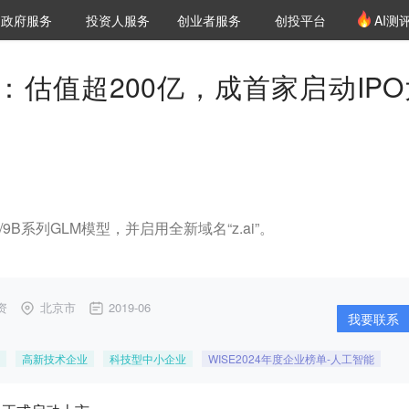
创投发布
项目推荐
核心服务
LP源计划
政府服务
投资人服务
创业者服务
创投平台
AI测
36氪Pro
VClub
VClub投资机构库
创投氪堂
城市之窗
投资机构职位推介
企业入驻
投资人认证
：估值超200亿，成首家启动IPO
9B系列GLM模型，并启用全新域名“z.ai”。
资
北京市
2019-06
我要联系
高新技术企业
科技型中小企业
WISE2024年度企业榜单-人工智能