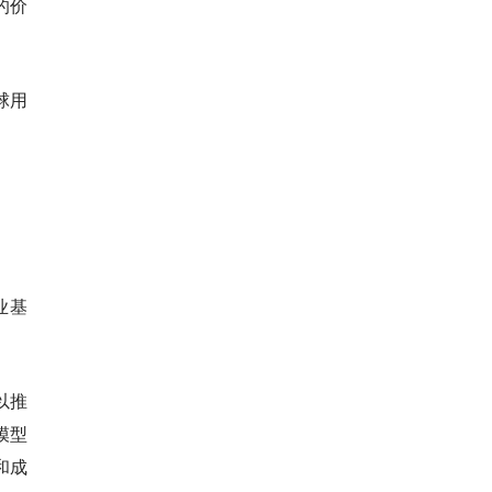
4的价
球用
业基
以推
模型
和成