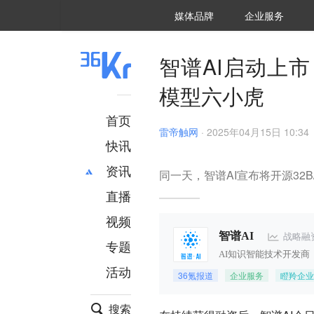
36氪Auto
数字时氪
企业号
未来消费
智能涌现
未来城市
启动Power on
媒体品牌
企业服务
企服点评
36氪出海
36氪研究院
潮生TIDE
36氪企服点评
36Kr研究院
36氪财经
职场bonus
36碳
后浪研究所
36Kr创新咨询
暗涌Waves
硬氪
氪睿研究院
智谱AI启动上市
模型六小虎
首页
雷帝触网
·
2025年04月15日 10:34
快讯
资讯
同一天，智谱AI宣布将开源32B/
直播
最新
推荐
创投
财经
视频
汽车
AI
战略融
智谱AI
专题
科技
项目推荐
AI知识智能技术开发商
活动
专精特新
安徽
36氪报道
企业服务
瞪羚企业
搜索