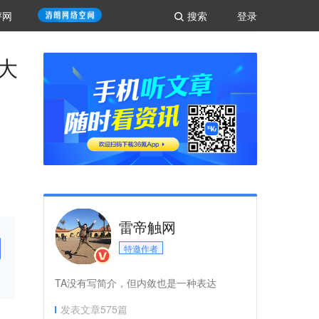
评网
搜索
登录
大
雷帝触网
特邀作者
TA没有写简介，但内敛也是一种表达
发表文章
575
篇