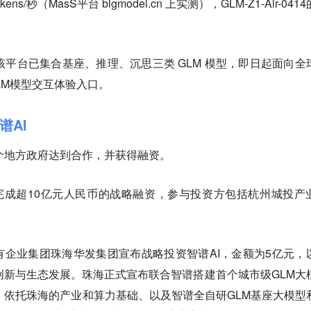
/秒（MasS平台 bigmodel.cn 上实测），GLM-Z1-Air-041
i”，该平台已集合基座、推理、沉思三类 GLM 模型，即日起面向全
GLM模型交互体验入口。
谱AI
多个地方政府达到合作，并获得融资。
近期完成超10亿元人民币的战略融资，参与投资方包括杭州城投产
企业集团珠海华发集团宣布战略投资智谱AI，金额为5亿元，
创新与生态发展。珠海正式宣布联合智谱搭建首个城市级GLM大
”。依托珠海的产业和算力基础、以及智谱全自研GLM基座大模型