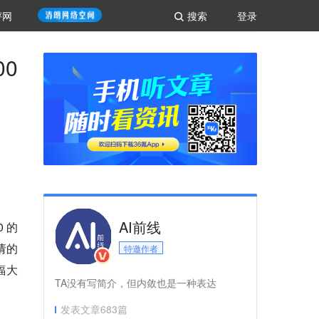
评网
搜索
登录
0
AI前线
0 的
请的
特邀作者
福大
TA没有写简介，但内敛也是一种表达
发表文章
683
篇