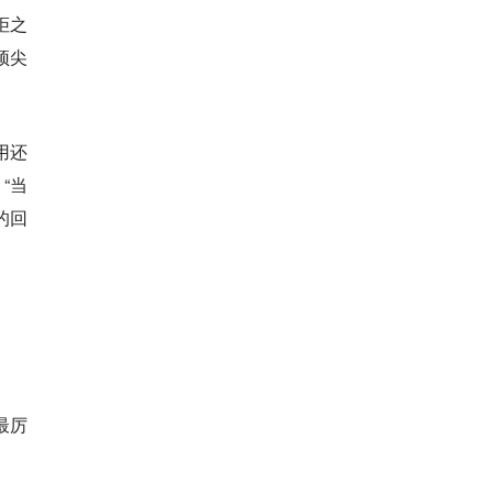
拒之
顶尖
应用还
“当
的回
最厉