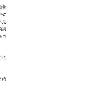
也曾
框架
不是
的渠
来自
时也
最大的