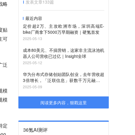
发表文章
133
篇
战略
最近内容
定价超2万、主攻欧洲市场，深圳高端E-
度贴
bike厂商拿下5000万早期融资｜硬氪首发
主可
2025-05-13
成本80美元、不搞营销，这家非主流泳池机
器人公司营收已过亿｜Insight全球
2025-05-12
广泛
华为分布式存储创始团队创业，去年营收超
3倍增长，「泛联信息」获数千万元融资｜
硬氪首发
2025-05-09
规模
规模
阅读更多内容，狠戳这里
特定
36氪AI测评
0-