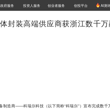
创投发布
项目推荐
核心服务
LP源计划
政府服务
投资人服务
创业者服务
创投平台
AI测
36氪Pro
VClub
VClub投资机构库
创投氪堂
城市之窗
投资机构职位推介
企业入驻
投资人认证
体封装高端供应商获浙江数千万
备制造商——科瑞尔科技（以下简称“科瑞尔”）宣布完成数千