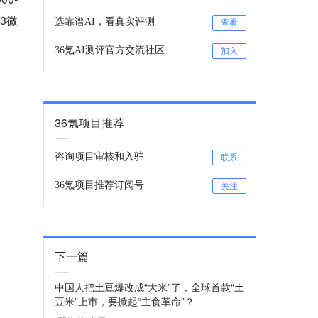
3微
选靠谱AI，看真实评测
查看
36氪AI测评官方交流社区
加入
36氪项目推荐
咨询项目审核和入驻
联系
36氪项目推荐订阅号
关注
下一篇
中国人把土豆爆改成“大米”了，全球首款“土
豆米”上市，要掀起“主食革命”？