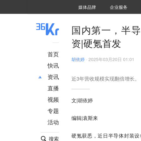
36氪Auto
数字时氪
企业号
未来消费
智能涌现
未来城市
启动Power on
媒体品牌
企业服务
企服点评
36氪出海
36氪研究院
潮生TIDE
36氪企服点评
36Kr研究院
36氪财经
职场bonus
36碳
后浪研究所
36Kr创新咨询
暗涌Waves
硬氪
氪睿研究院
国内第一，半导
资|硬氪首发
首页
胡依婷
·
2025年03月20日 01:01
快讯
资讯
近3年营收规模实现翻倍增长。
直播
最新
推荐
创投
财经
视频
文|胡依婷
汽车
AI
专题
科技
项目推荐
编辑|袁斯来
活动
专精特新
安徽
硬氪获悉，近日半导体封装设
搜索