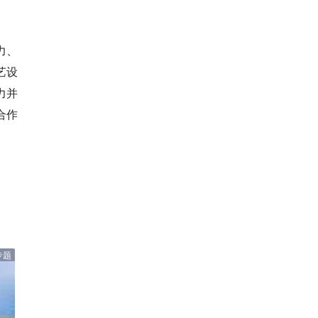
力、
艺设
力并
合作
专题