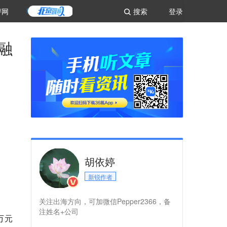
评网
搜索
登录
融
胡依婷
新锐作者
关注出海方向，可加微信Pepper2366，备
注姓名+公司
万元