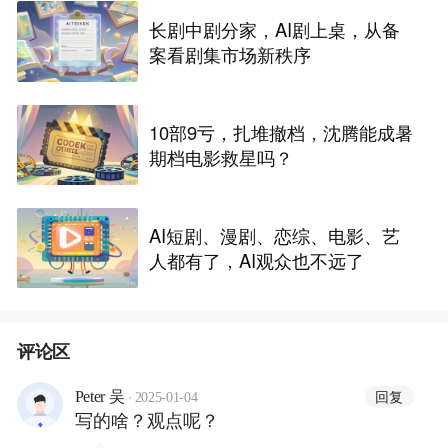
长剧中剧分家，AI剧上桌，从备
案看剧集市场新秩序
10部9亏，扎堆撤档，沈腾能成暑
期档电影救星吗？
AI短剧、漫剧、恋综、电影、艺
人都有了，AI观众也不远了
评论区
·
回复
Peter 吴
2025-01-04
写的啥？观点呢？