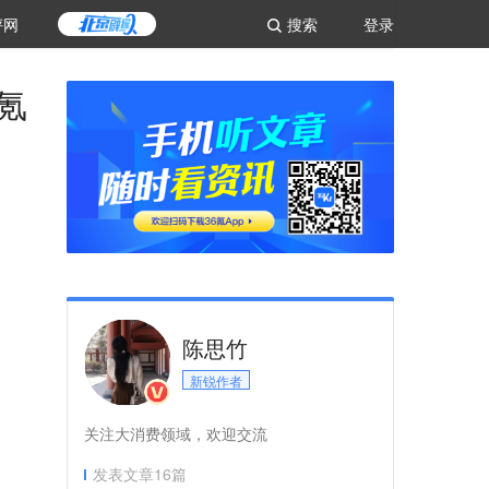
评网
搜索
登录
氪
陈思竹
新锐作者
关注大消费领域，欢迎交流
发表文章
16
篇