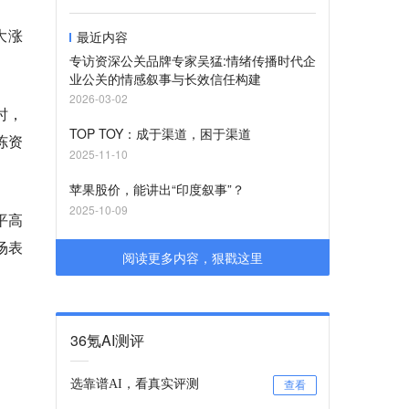
大涨
最近内容
专访资深公关品牌专家吴猛:情绪传播时代企
业公关的情感叙事与长效信任构建
2026-03-02
时，
TOP TOY：成于渠道，困于渠道
冻资
2025-11-10
苹果股价，能讲出“印度叙事”？
2025-10-09
平高
场表
阅读更多内容，狠戳这里
36氪AI测评
选靠谱AI，看真实评测
查看