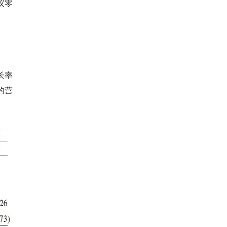
议零
长率
的营