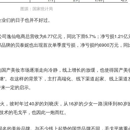
图源：国家统计局
企业们的日子也并不好过。
司逸仙电商总营收为6.77亿元，同比下滑5.7%；净亏损1.21亿
品牌的贝泰妮也出现首次单季度亏损，净亏损约6900万元，同
的国产美妆市场逐渐走向冷静，线上增长的放缓，也使得国产美
继”。在这样的背景下，主打高端化、线下渠道起家、线上渠道
带来一定的启示。
爆火，彼时年过40岁的刘晓庆，从16岁的少女一路演绎到80岁
”技术的毛戈平，也因此一炮而红。
己同名的美妆品牌。与不少线上起势的国货品牌不同，毛戈平将重