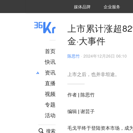
36氪Auto
数字时氪
企业号
未来消费
智能涌现
未来城市
启动Power on
媒体品牌
企业服务
企服点评
36氪出海
36氪研究院
潮生TIDE
36氪企服点评
36Kr研究院
36氪财经
职场bonus
36碳
后浪研究所
36Kr创新咨询
暗涌Waves
硬氪
氪睿研究院
上市累计涨超8
金·大事件
首页
陈思竹
·
2024年12月26日 06:10
快讯
资讯
上市之后，也并非坦途。
直播
最新
推荐
创投
财经
视频
作者 |
陈思竹
汽车
AI
专题
科技
项目推荐
编辑 |
谢芸子
活动
专精特新
安徽
毛戈平终于登陆资本市场，成为
搜索