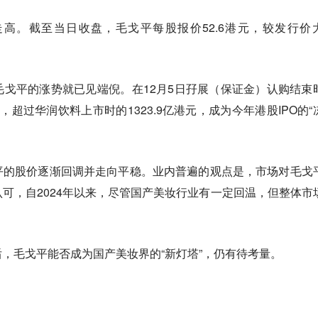
高。截至当日收盘，毛戈平每股报价52.6港元，较发行价
戈平的涨势就已见端倪。在12月5日孖展（保证金）认购结束
绩，超过华润饮料上市时的1323.9亿港元，成为今年港股IPO的“
平的股价逐渐回调并走向平稳。业内普遍的观点是，市场对毛戈
可，自2024年以来，尽管国产美妆行业有一定回温，但整体市
，毛戈平能否成为国产美妆界的“新灯塔”，仍有待考量。