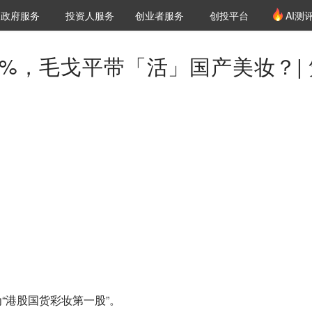
创投发布
项目推荐
核心服务
LP源计划
政府服务
投资人服务
创业者服务
创投平台
AI测
36氪Pro
VClub
VClub投资机构库
创投氪堂
城市之窗
投资机构职位推介
企业入驻
投资人认证
2%，毛戈平带「活」国产美妆？| 
“港股国货彩妆第一股”。