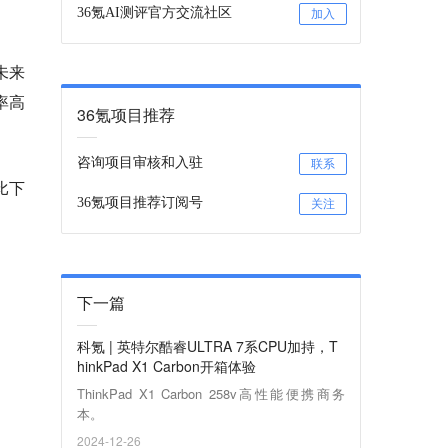
36氪AI测评官方交流社区
加入
未来
率高
36氪项目推荐
咨询项目审核和入驻
联系
比下
36氪项目推荐订阅号
关注
下一篇
科氪 | 英特尔酷睿ULTRA 7系CPU加持，T
hinkPad X1 Carbon开箱体验
ThinkPad X1 Carbon 258v高性能便携商务
本。
2024-12-26