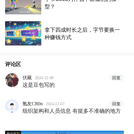
型？
拿下四成时长之后，字节要换一
种赚钱方式
评论区
·
回复
伏藏
2024-12-09
这是豆包写的
·
回复
氪友CR0n
2024-12-07
组织架构和人员信息 有挺多不准确的地方
商业策划