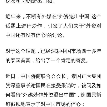
税收和1/3的进出口额。
近年来，不断有外媒在“外资退出中国”这个
话题上进行炒作，引发了人们关于“外资对
中国还有没有信心”的讨论。
对于这个话题，已经深耕中国市场四十多年
的泰国首富，给出了一个肯定的答复。
近日，中国侨商联合会会长、泰国正大集团
资深董事长谢国民在接受采访时，被问及如
何看待“外媒炒作外资退出中国”，谢国民斩
钉截铁地表示了对中国市场的信心：