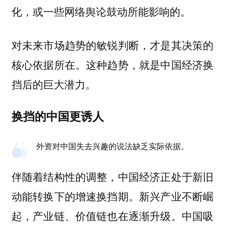
化，或一些网络舆论鼓动所能影响的。
对未来市场趋势的敏锐判断，才是其决策的
核心依据所在。这种趋势，就是中国经济换
挡后的巨大潜力。
换挡的中国更诱人
外资对中国失去兴趣的说法缺乏实际依据。
伴随着结构性的调整，中国经济正处于新旧
动能转换下的增速换挡期。新兴产业不断崛
起，产业链、价值链也在逐渐升级。中国吸