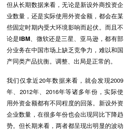
但从长期数据来看，无论是新设外商投资企
业数量，还是实际使用外资金额，都会在某
些固定时期内受大环境影响而起伏。而且不
论是IBM、微软还是三星、亚马逊，都有部
分业务在中国市场上缺乏竞争力，难以和国
产同类产品抗衡。调整、出局是正常的。
我们仅拿近20年数据来看，就会发现2009
年、2012年、2016年等诸多年份，实际使
用外资金额都有不同程度的回落。新设外资
企业数量，在很多年份也会出现同比下降趋
势。但长期来看，两者都呈现出明显的波动