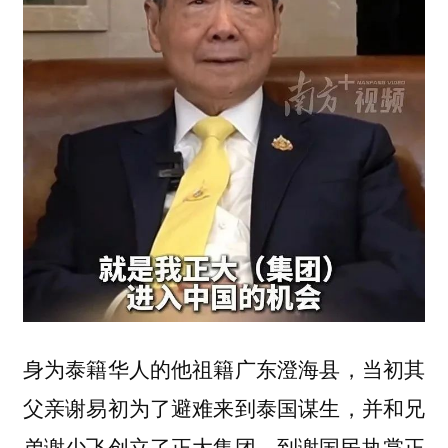
身为泰籍华人的他祖籍广东澄海县，当初其
父亲谢易初为了避难来到泰国谋生，并和兄
弟谢少飞创立了正大集团。到谢国民执掌正