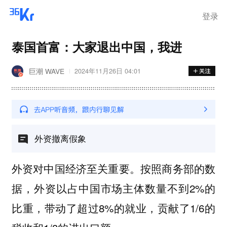
登录
泰国首富：大家退出中国，我进
巨潮 WAVE
2024年11月26日 04:01
外资撤离假象
外资对中国经济至关重要。按照商务部的数
据，外资以占中国市场主体数量不到2%的
比重，带动了超过8%的就业，贡献了1/6的