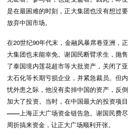
是在最困难的时刻，正大集团也没有想过要
放弃中国市场。
在20世纪90年代末，金融风暴席卷亚洲，正
大集团也未能幸免。谢国民断臂求生，抛售
了泰国境内莲花超市等大批资产，关闭了亚
太石化等长期亏损企业，并紧急裁员。但内
忧外患之际，他没有卖掉中国的资产，反倒
加大了投资。
当时，在中国最大的投资项目
——上海正大广场资金链告急。谢国民费尽
周折搞来资金，让正大广场顺利开张。