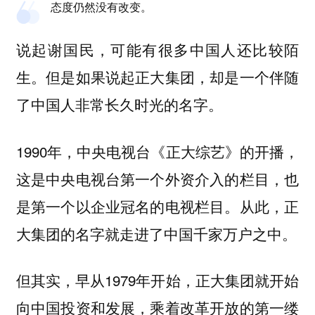
态度仍然没有改变。
说起谢国民，可能有很多中国人还比较陌
生。但是如果说起正大集团，却是一个伴随
了中国人非常长久时光的名字。
1990年，中央电视台《正大综艺》的开播，
这是中央电视台第一个外资介入的栏目，也
是第一个以企业冠名的电视栏目。从此，正
大集团的名字就走进了中国千家万户之中。
但其实，早从1979年开始，正大集团就开始
向中国投资和发展，乘着改革开放的第一缕