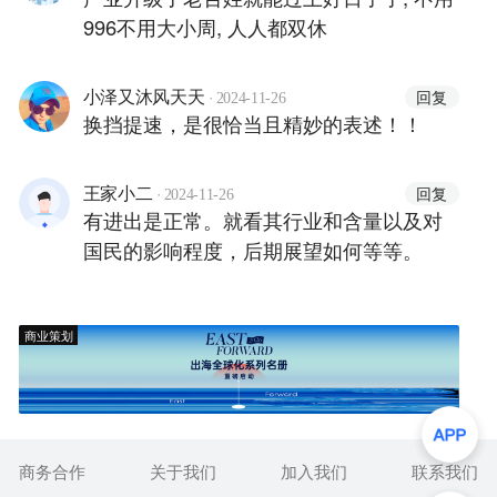
996不用大小周, 人人都双休
·
回复
小泽又沐风天天
2024-11-26
换挡提速，是很恰当且精妙的表述！！
·
回复
王家小二
2024-11-26
有进出是正常。就看其行业和含量以及对
国民的影响程度，后期展望如何等等。
商业策划
商务合作
关于我们
加入我们
联系我们