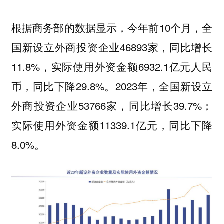
根据商务部的数据显示，今年前10个月，全
国新设立外商投资企业46893家，同比增长
11.8%，实际使用外资金额6932.1亿元人民
币，同比下降29.8%。2023年，全国新设立
外商投资企业53766家，同比增长39.7%；
实际使用外资金额11339.1亿元，同比下降
8.0%。