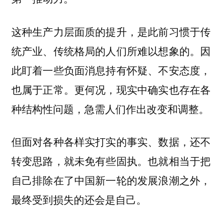
这种生产力层面质的提升，是此前习惯于传
统产业、传统格局的人们所难以想象的。因
此盯着一些负面消息持有怀疑、不安态度，
也属于正常。更何况，现实中确实也存在各
种结构性问题，急需人们作出改变和调整。
但面对各种各样实打实的事实、数据，还不
转变思路，就未免有些固执。也就相当于把
自己排除在了中国新一轮的发展浪潮之外，
最终受到损失的还会是自己。