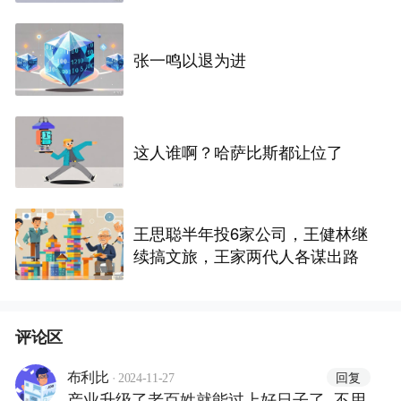
张一鸣以退为进
这人谁啊？哈萨比斯都让位了
王思聪半年投6家公司，王健林继
续搞文旅，王家两代人各谋出路
评论区
·
回复
布利比
2024-11-27
产业升级了老百姓就能过上好日子了, 不用