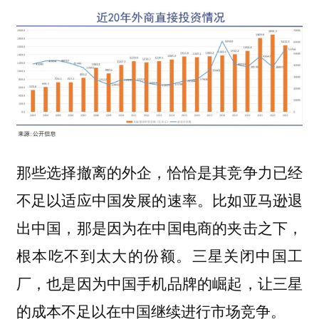
那些选择撤离的外企，恰恰是其竞争力已经
不足以适应中国发展的速率。比如亚马逊退
出中国，那是因为在中国电商的夹击之下，
根本吃不到太大的份额。三星关闭中国工
厂，也是因为中国手机品牌的崛起，让三星
的成本不足以在中国继续进行市场竞争。