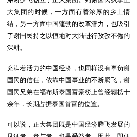
大集团的时候，一方面有着浓厚的乡土情
结，另一方面中国蓬勃的改革潜力，也吸引
了谢国民持之以恒地对大陆进行孜孜不倦的
深耕。
充满着活力的中国经济，也同样没有辜负谢
国民的信任，依靠中国事业的不断腾飞，谢
国民兄弟在福布斯泰国富豪榜上曾经霸榜十
余年，长期占据泰国首富的位置。
可以说，正大集团既是中国经济腾飞发展的
见证者、参与者，也是受益者。因此，即便