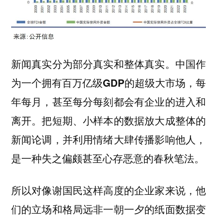
新闻真实分为部分真实和整体真实。中国作
为一个拥有百万亿级GDP的超级大市场，每
年每月，甚至每分每刻都会有企业的进入和
离开。把短期、小样本的数据放大成整体的
新闻论调，并利用情绪大肆传播影响他人，
是一种失之偏颇甚至心存恶意的春秋笔法。
所以对像谢国民这样高度的企业家来说，他
们的立场和格局远非一朝一夕的纸面数据变