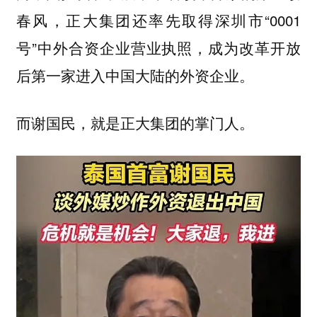
春风，正大集团还率先取得深圳市“0001
号”中外合资企业营业执照，成为改革开放
后第一家进入中国大陆的外资企业。
而谢国民，就是正大集团的掌门人。