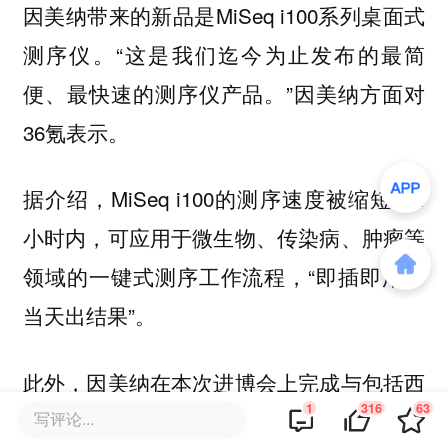
因美纳带来的新品是MiSeq i100系列桌面式
测序仪。“这是我们迄今为止发布的最简
便、最快速的测序仪产品。”因美纳方面对
36氪表示。
据介绍，MiSeq i100的测序速度被缩短至4
小时内，可应用于微生物、传染病、肿瘤等
领域的一键式测序工作流程，“即插即用、
当天出结果”。
此外，因美纳在本次进博会上完成与包括西
1
316
63
湖大学在内的首批本土客户现场签约，并宣
写评论...