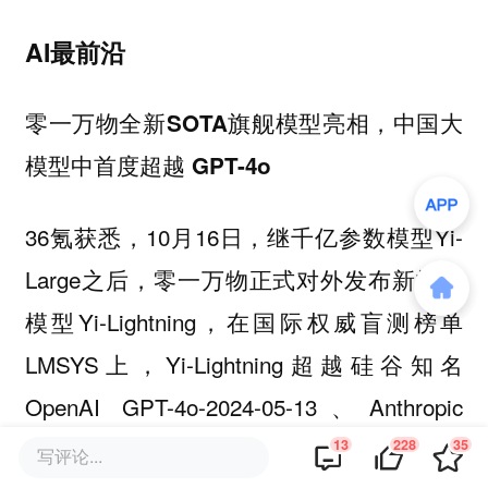
AI最前沿
零一万物全新SOTA旗舰模型亮相，中国大
模型中首度超越 GPT-4o
36氪获悉，10月16日，继千亿参数模型Yi-
Large之后，零一万物正式对外发布新旗舰
模型Yi-Lightning，在国际权威盲测榜单
LMSYS上，Yi-Lightning超越硅谷知名
OpenAI GPT-4o-2024-05-13、Anthropic
Claude 3.5 Sonnet，排名世界第六，中国第
13
228
35
写评论...