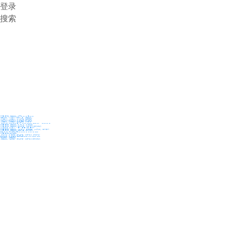
登录
搜索
36氪Auto
数字时氪
未来消费
智能涌现
未来城市
启动Power on
36氪出海
36氪研究院
潮生TIDE
36氪企服点评
36氪财经
职场bonus
36碳
后浪研究所
暗涌Waves
硬氪
氪睿研究院