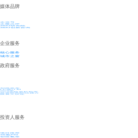
媒体品牌
企业号
企服点评
36Kr研究院
36Kr创新咨询
企业服务
核心服务
城市之窗
政府服务
创投发布
LP源计划
VClub
VClub投资机构库
投资机构职位推介
投资人认证
投资人服务
项目推荐
36氪Pro
创投氪堂