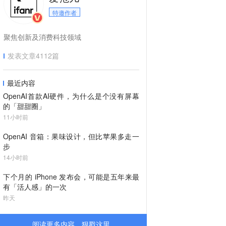
特邀作者
聚焦创新及消费科技领域
发表文章
4112
篇
最近内容
OpenAI首款AI硬件，为什么是个没有屏幕
的「甜甜圈」
11小时前
OpenAI 音箱：果味设计，但比苹果多走一
步
14小时前
下个月的 iPhone 发布会，可能是五年来最
有「活人感」的一次
昨天
阅读更多内容，狠戳这里