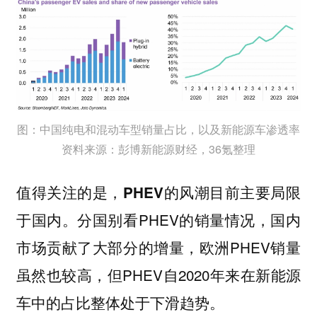
图：中国纯电和混动车型销量占比，以及新能源车渗透率
资料来源：彭博新能源财经，36氪整理
值得关注的是，PHEV的风潮目前主要局限
分国别看PHEV的销量情况，国内
于国内。
市场贡献了大部分的增量，欧洲PHEV销量
虽然也较高，但PHEV自2020年来在新能源
车中的占比整体处于下滑趋势。