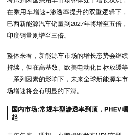
在乘用车增速+渗透率提升的双重逻辑下，
巴西新能源汽车销量到2027年将增至五倍，
印度销量则增至三倍。
整体来看，新能源车市场的增长态势会继续
持续，但在高基数、欧美电动化目标放缓等
一系列因素的影响下，未来全球新能源车市
场增速将会有明显的下滑。
国内市场:常规车型渗透率到顶，PHEV崛
起