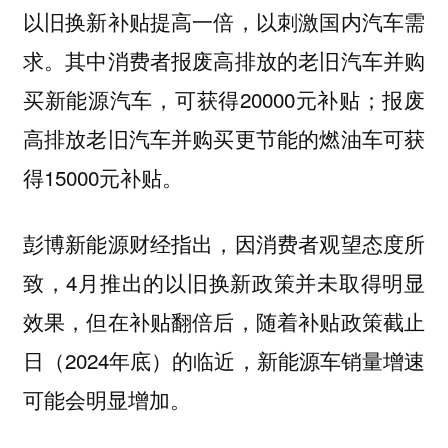
以旧换新补贴提⾼⼀倍，以刺激国内汽⻋需
求。其中消费者报废⾼排放的⽼旧汽⻋并购
买新能源汽⻋，可获得20000元补贴；报废
⾼排放⽼旧汽⻋并购买更节能的燃油⻋可获
得15000元补贴。
彭博新能源财经指出，因消费者观望态度所
致，4月推出的以旧换新政策并未取得明显
效果，但在补贴翻倍后，随着补贴政策截止
日（2024年底）的临近，新能源车销量增速
可能会明显增加。