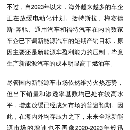
不过，自2023年以来，
海外越来越多的车企
。括特斯拉、梅赛德
正在放缓电动化计划
斯-奔驰、通用汽车和福特汽车在内的数家
车企已下调新能源汽车的短期产销目标，原
因主要还是新能源车盈利能力的压制，毕竟
生产新能源汽车的成本明显高于燃油车。
尽管国内新能源车市场依然维持火热态势，
但当下销量和渗透率基数均已处在较高水
平，增速放缓已经成为市场的普遍预期。因
此，在海内外均存压力之下，未来全球新能
源市场的增速也不再像2020-2023年般迅