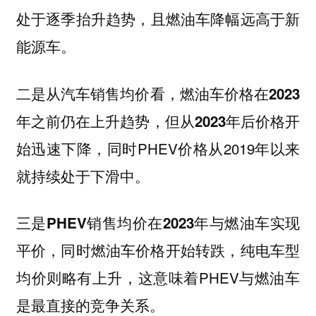
，且燃油车降幅远高于新
处于逐季抬升趋势
能源车。
二是从汽车销售均价看，
燃油车价格在2023
年之前仍在上升趋势，但从2023年后价格开
，同时PHEV价格从2019年以来
始迅速下降
就持续处于下滑中。
三是
PHEV销售均价在2023年与燃油车实现
，纯电车型
平价，同时燃油车价格开始转跌
均价则略有上升，这意味着PHEV与燃油车
是最直接的竞争关系。