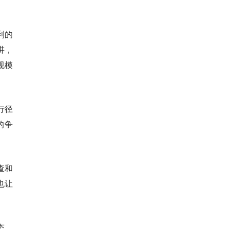
利的
讲，
规模
行径
的争
查和
也让
态，