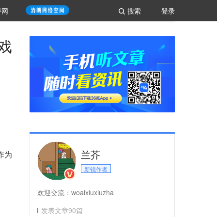
评网
搜索
登录
戏
兰芥
作为
新锐作者
欢迎交流：woaixiuxiuzha
发表文章
90
篇