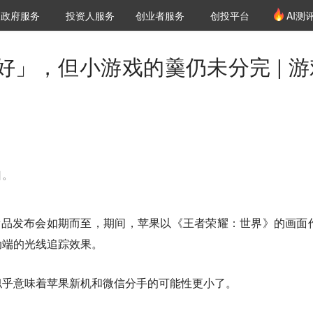
创投发布
项目推荐
核心服务
LP源计划
政府服务
投资人服务
创业者服务
创投平台
AI测
36氪Pro
VClub
VClub投资机构库
创投氪堂
城市之窗
投资机构职位推介
企业入驻
投资人认证
好」，但小游戏的羹仍未分完 | 游
口。
新品发布会如期而至，期间，苹果以《王者荣耀：世界》的画面
动端的光线追踪效果。
似乎意味着苹果新机和微信分手的可能性更小了。