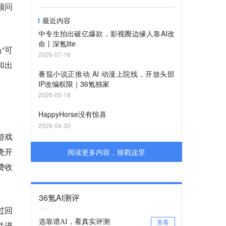
顾问
最近内容
中专生拍出破亿爆款，影视圈边缘人靠AI改
命丨深氪lite
“可
2026-07-16
和出
番茄小说正推动 AI 动漫上院线，开放头部
IP改编权限｜36氪独家
2026-05-18
。
HappyHorse没有惊喜
2026-04-30
游戏
绕开
阅读更多内容，狠戳这里
费收
36氪AI测评
过回
选靠谱AI，看真实评测
查看
并进