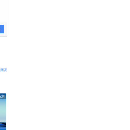
论
回复
策划