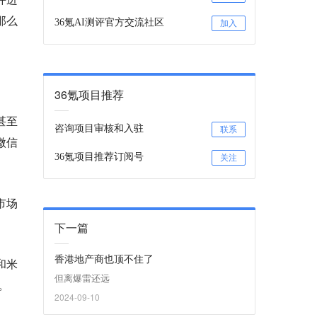
那么
36氪AI测评官方交流社区
加入
36氪项目推荐
甚至
咨询项目审核和入驻
联系
微信
36氪项目推荐订阅号
关注
市场
下一篇
香港地产商也顶不住了
和米
但离爆雷还远
。
2024-09-10