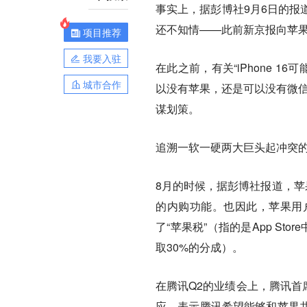
事实上，据彭博社9月6日的报
还不知情——此前新京报向苹
项目推荐
我要入驻
在此之前，有关“iPhone 
城市合作
以没有苹果，还是可以没有微信
谋划策。
追溯一软一硬两大巨头起冲突
8月的时候，据彭博社报道，苹
的内购功能。也因此，苹果用
了“苹果税”（指的是App S
取30%的分成）。
在腾讯Q2的业绩会上，腾讯首席战
应，表示腾讯希望能够和苹果