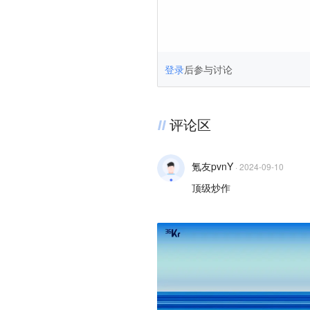
登录
后参与讨论
评论区
氪友pvnY
·
2024-09-10
顶级炒作