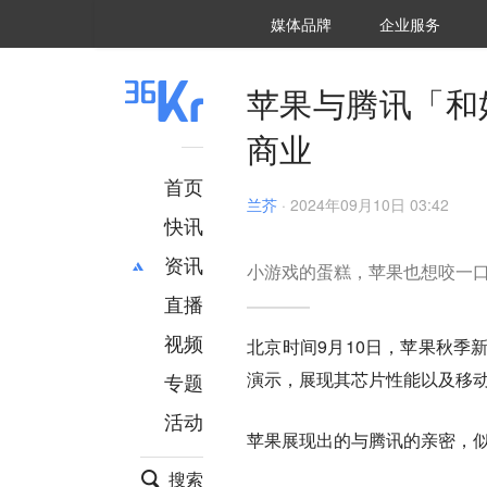
36氪Auto
数字时氪
企业号
未来消费
智能涌现
未来城市
启动Power on
媒体品牌
企业服务
企服点评
36氪出海
36氪研究院
潮生TIDE
36氪企服点评
36Kr研究院
36氪财经
职场bonus
36碳
后浪研究所
36Kr创新咨询
暗涌Waves
硬氪
氪睿研究院
苹果与腾讯「和
商业
首页
兰芥
·
2024年09月10日 03:42
快讯
资讯
小游戏的蛋糕，苹果也想咬一
直播
最新
推荐
创投
财经
视频
北京时间9月10日，苹果秋季
汽车
AI
演示，展现其芯片性能以及移
专题
科技
项目推荐
活动
专精特新
安徽
苹果展现出的与腾讯的亲密，
搜索