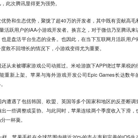
儿，此次腾讯显得更为强势。
优势和生态优势，聚拢了超40万的开发者，其中既有贡献高毛
大量活跃用户的IAA小游戏开发者。换言之，对于微信乃至腾讯来
，也是盘活平台生态的业务。也因此，在当下互联网月活跃用户
一度救不回增长的情况下，小游戏变得尤为重要。
税还从未被哪家游戏公司动摇过。米哈游旗下APP绕过苹果税的
重新上架。苹果与海外游戏开发公司Epic Games长达数年
终。
围内遭遇了包括韩国、欧盟、英国等多个国家和地区的反垄断调
做出一些调整或妥协。与此同时，苹果连续两个季度收入下滑，
场分一杯羹。
样，苹果手机在全球范围内接近20%的市占率和完善的iOS生