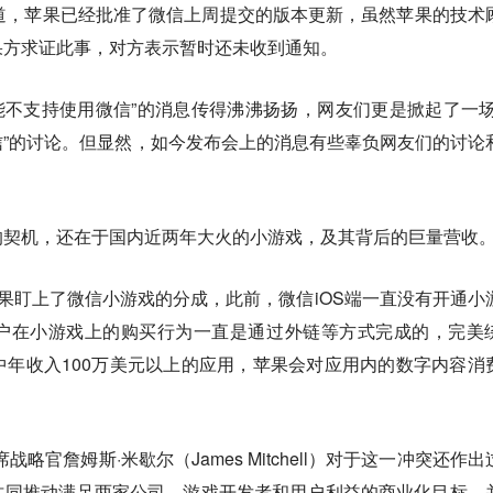
道，苹果已经批准了微信上周提交的版本更新，虽然苹果的技术
果方求证此事，对方表示暂时还未收到通知。
16可能不支持使用微信”的消息传得沸沸扬扬，网友们更是掀起了一场
”的讨论。但显然，如今发布会上的消息有些辜负网友们的讨论
的契机，还在于国内近两年大火的小游戏，及其背后的巨量营收
果盯上了微信小游戏的分成，此前，微信iOS端一直没有开通小
户在小游戏上的购买行为一直是通过外链等方式完成的，完美
tore中年收入100万美元以上的应用，苹果会对应用内的数字内容消
略官詹姆斯·米歇尔（James Mitchell）对于这一冲突还作出
共同推动满足两家公司、游戏开发者和用户利益的商业化目标，